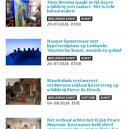
Titus Meeuws maakt in vijf dagen
schilderij over fanfare: ‘Het is echt
kabaal maken’
BEELDENDE KUNST
KUNST
29-07-2026
07:00
Haagse kunstenaar met
hypersculptuur op Lowlands:
‘Kinetische kunst, muziek en geluid’
BEELDENDE KUNST
KUNST
26-07-2026
07:08
Mauritshuis restaureert:
verdwenen soldaat keert terug op
schilderij Pieter de Hooch
BEELDENDE KUNST
HISTORIE
KUNST
04-08-2026
17:01
Het verhaal achter het Yi Jun Peace
Museum: Koreaanse held stierf