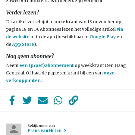
zowel borduursters als broeders zijn verdacht.”
Verder lezen?
Dit artikel verschijnt in onze krant van 13 november op
pagina 18 en 19. Abonnees lezen het volledige artikel
via
de
website
of in de app (beschikbaar in
Google Play
en
de
App Store
).
Nog geen abonnee?
Neem
een (proef)abonnement
op weekkrant Den Haag
Centraal. Of haal de papieren krant bij een van
onze
verkooppunten
.
Bekijk meer van
Frans van Hilten