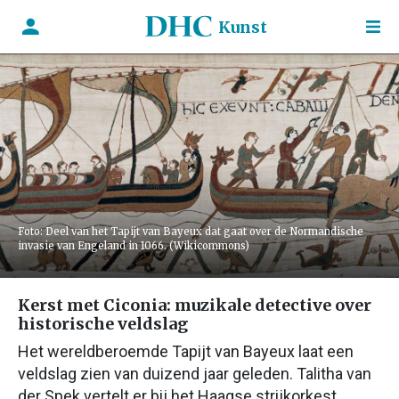
Kunst
Foto: Deel van het Tapijt van Bayeux dat gaat over de Normandische
invasie van Engeland in 1066. (Wikicommons)
Kerst met Ciconia: muzikale detective over
historische veldslag
Het wereldberoemde Tapijt van Bayeux laat een
veldslag zien van duizend jaar geleden. Talitha van
der Spek vertelt er bij het Haagse strijkorkest