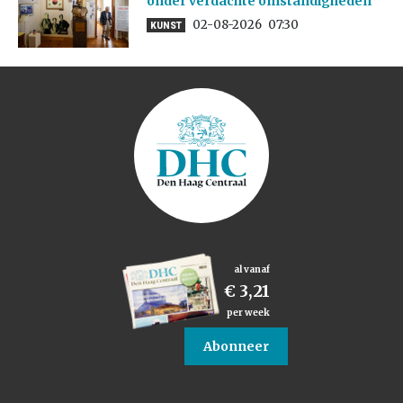
onder verdachte omstandigheden
02-08-2026
07:30
KUNST
al vanaf
€ 3,21
per week
Abonneer