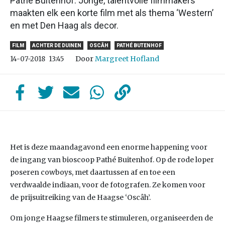
Pathé Buitenhof. Jonge, talentvolle filmmakers
maakten elk een korte film met als thema ‘Western’
en met Den Haag als decor.
FILM
ACHTER DE DUINEN
OSCÂH
PATHÉ BUTENHOF
Door
Margreet Hofland
14-07-2018
13:45
Het is deze maandagavond een enorme happening voor
de ingang van bioscoop Pathé Buitenhof. Op de rode loper
poseren cowboys, met daartussen af en toe een
verdwaalde indiaan, voor de fotografen. Ze komen voor
de prijsuitreiking van de Haagse ‘Oscâh’.
Om jonge Haagse filmers te stimuleren, organiseerden de