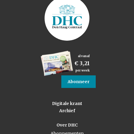
al vanaf
€ 3,21
per week
Abonneer
Digitale krant
Archief
Over DHC
Abonnementen