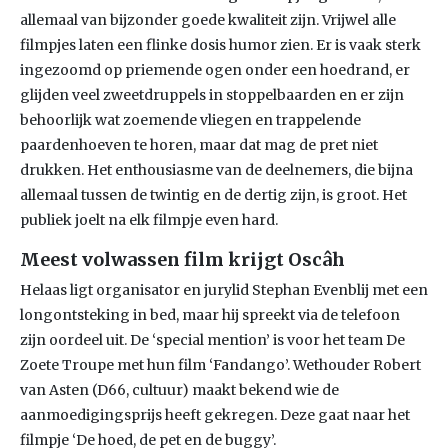
allemaal van bijzonder goede kwaliteit zijn. Vrijwel alle
filmpjes laten een flinke dosis humor zien. Er is vaak sterk
ingezoomd op priemende ogen onder een hoedrand, er
glijden veel zweetdruppels in stoppelbaarden en er zijn
behoorlijk wat zoemende vliegen en trappelende
paardenhoeven te horen, maar dat mag de pret niet
drukken. Het enthousiasme van de deelnemers, die bijna
allemaal tussen de twintig en de dertig zijn, is groot. Het
publiek joelt na elk filmpje even hard.
Meest volwassen film krijgt Oscâh
Helaas ligt organisator en jurylid Stephan Evenblij met een
longontsteking in bed, maar hij spreekt via de telefoon
zijn oordeel uit. De ‘special mention’ is voor het team De
Zoete Troupe met hun film ‘Fandango’. Wethouder Robert
van Asten (D66, cultuur) maakt bekend wie de
aanmoedigingsprijs heeft gekregen. Deze gaat naar het
filmpje ‘De hoed, de pet en de buggy’.