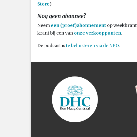
Store
).
Nog geen abonnee?
Neem
een (proef)abonnement
op weekkrant 
krant bij een van
onze verkooppunten
.
De podcast is
te beluisteren via de NPO
.