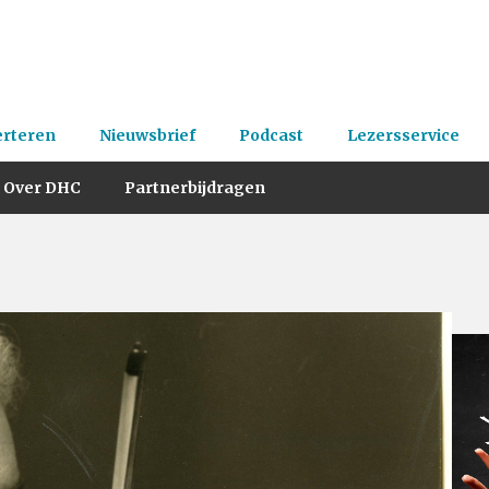
erteren
Nieuwsbrief
Podcast
Lezersservice
Over DHC
Partnerbijdragen