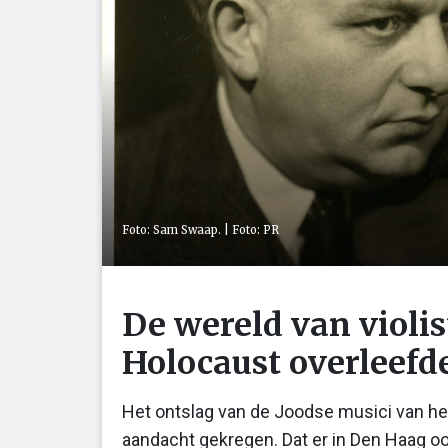
Foto: Sam Swaap. | Foto: PR
De wereld van violi
Holocaust overleefd
Het ontslag van de Joodse musici van he
aandacht gekregen. Dat er in Den Haag o