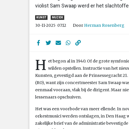
violist Sam Swaap werd er het slachtoffe
KUNST
MUZIEK
Door
Herman Rosenberg
30-11-2025
07:12
H
et begon al in 1940. Of de grote symfoni
wilden opstellen. Instructie van het ni
Kunsten, gevestigd aan de Prinsessegracht 21. 
(RO), want zijn concertmeester Sam Swaap was
eenmaal vooraan, vlak bij de dirigent. Maar ni
lessenaars opschuiven.
Het was een voorbode van meer ellende. In nov
orkestmusici werden ontslagen, in Den Haag 
zakelijke brief van de administratie bevestigde