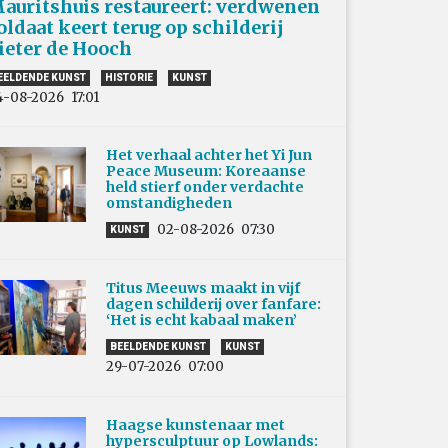
auritshuis restaureert: verdwenen
oldaat keert terug op schilderij
ieter de Hooch
EELDENDE KUNST
HISTORIE
KUNST
4-08-2026
17:01
Het verhaal achter het Yi Jun
Peace Museum: Koreaanse
held stierf onder verdachte
omstandigheden
02-08-2026
07:30
KUNST
Titus Meeuws maakt in vijf
dagen schilderij over fanfare:
‘Het is echt kabaal maken’
BEELDENDE KUNST
KUNST
29-07-2026
07:00
Haagse kunstenaar met
hypersculptuur op Lowlands: