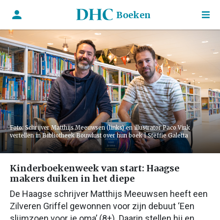
Boeken
Foto: Schrijver Matthijs Meeuwsen (links) en illustrator Paco Vink
vertellen in Bibliotheek Bouwlust over hun boek | Steffie Galetta
Kinderboekenweek van start: Haagse
makers duiken in het diepe
De Haagse schrijver Matthijs Meeuwsen heeft een
Zilveren Griffel gewonnen voor zijn debuut ‘Een
slijmzoen voor je oma’ (8+). Daarin stellen hij en