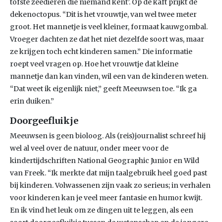
tofste zeedieren die niemand kent’. Op de kaft prijkt de
dekenoctopus. “Dit is het vrouwtje, van wel twee meter
groot. Het mannetje is veel kleiner, formaat kauwgombal.
Vroeger dachten ze dat het niet dezelfde soort was, maar
ze krijgen toch echt kinderen samen.” Die informatie
roept veel vragen op. Hoe het vrouwtje dat kleine
mannetje dan kan vinden, wil een van de kinderen weten.
“Dat weet ik eigenlijk niet,” geeft Meeuwsen toe. “Ik ga
erin duiken.”
Doorgeefluikje
Meeuwsen is geen bioloog. Als (reis)journalist schreef hij
wel al veel over de natuur, onder meer voor de
kindertijdschriften National Geographic Junior en Wild
van Freek. “Ik merkte dat mijn taalgebruik heel goed past
bij kinderen. Volwassenen zijn vaak zo serieus; in verhalen
voor kinderen kan je veel meer fantasie en humor kwijt.
En ik vind het leuk om ze dingen uit te leggen, als een