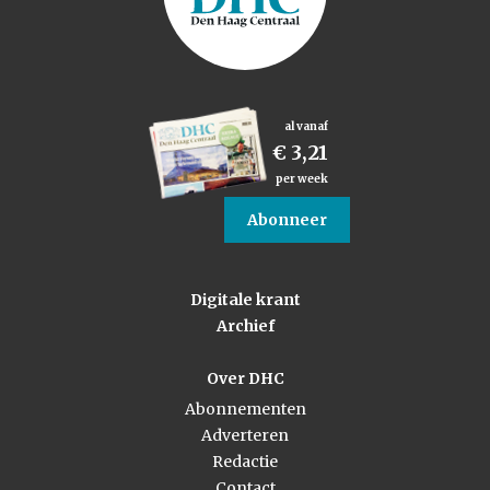
al vanaf
€ 3,21
per week
Abonneer
Digitale krant
Archief
Over DHC
Abonnementen
Adverteren
Redactie
Contact