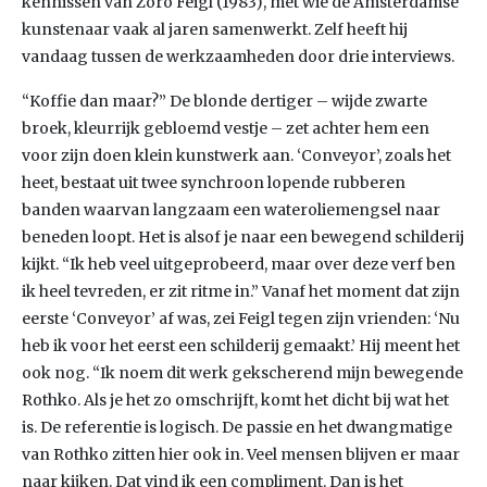
kennissen van Zoro Feigl (1983), met wie de Amsterdamse
kunstenaar vaak al jaren samenwerkt. Zelf heeft hij
vandaag tussen de werkzaamheden door drie interviews.
“Koffie dan maar?” De blonde dertiger – wijde zwarte
broek, kleurrijk gebloemd vestje – zet achter hem een
voor zijn doen klein kunstwerk aan. ‘Conveyor’, zoals het
heet, bestaat uit twee synchroon lopende rubberen
banden waarvan langzaam een wateroliemengsel naar
beneden loopt. Het is alsof je naar een bewegend schilderij
kijkt. “Ik heb veel uitgeprobeerd, maar over deze verf ben
ik heel tevreden, er zit ritme in.” Vanaf het moment dat zijn
eerste ‘Conveyor’ af was, zei Feigl tegen zijn vrienden: ‘Nu
heb ik voor het eerst een schilderij gemaakt.’ Hij meent het
ook nog. “Ik noem dit werk gekscherend mijn bewegende
Rothko. Als je het zo omschrijft, komt het dicht bij wat het
is. De referentie is logisch. De passie en het dwangmatige
van Rothko zitten hier ook in. Veel mensen blijven er maar
naar kijken. Dat vind ik een compliment. Dan is het