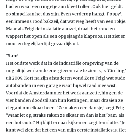
had en waar een ringetje aan bleef trillen. Ook hier geldt:
zo simpel kan het dus zijn. Even verderop hangt ‘Poppy’,
een immens rood bakzeil, dat wat weg heeft van een rokje.
Maar als Feigl de installatie aanzet, draait het rond en
wappert het open als een opgejaagde klaproos. Het ziet er
mooi en tegelijkertijd gevaarlijk uit.
‘
Bam’
Het oudste werk dat in de industriële omgeving van de
nog altijd werkende energiecentrale te zien is, is ‘Circling’
uit 2009. Kort na zijn afstuderen vond Zoro Feigl wat oude
autobanden in een garage waar hij wel raad mee wist.
Voordat de Amsterdammer het werk aanzette, hingen de
vier banden doodstil aan hun kettingen, maar draaien ze
elegant om elkaar heen. “Ze maken een dansje,” zegt Feigl.
“Maar let op, straks raken ze elkaar en dan is het ‘bam’ als
een botsauto.” Hij blijft ernaar kijken en zegt ten slotte: “Je
kunt wel zien dat het een van mijn eerste installaties is. Het