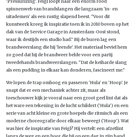
‘Pressurizing’. Feigl loopt naar een enorm rood
spinnenweb van brandslangen die langzaam ‘in- en
uitademen’ als een rustig slapend beest. “Voor dit
kunstwerk kreeg ik inspiratie toen ik in 2010 boven op het
dak van de Service Garage in Amsterdam-Oost stond,
waar ik destijds een studio had.” Bij de buren lag een
brandweerslang die hij ‘leende’. Het materiaal beviel hem
zo goed dat hij de brandweer belde voor een partij
tweedehands brandweerslangen. “Dat de keiharde slang
als een pudding in elkaar kan donderen, fascineert me.”
We lopen de trap omhoog en passeren ‘Hula’ en ‘Hoop’. Je
snapt dat er een mechaniek achter zit, maar als
toeschouwer kijk je vooral naar een groot geel lint dat als
het ware een tekening in de lucht schildert (‘Hula’) en een
serie van acht kleine en grote hoepels die ritmisch als een
moderne choreografie door elkaar beweegt (‘Hoop’). Wat
was hier de inspiratie van Feigl? Hij vertelt: een afzetlint
langs de weg en een boor die hij op een dag in zijn hand