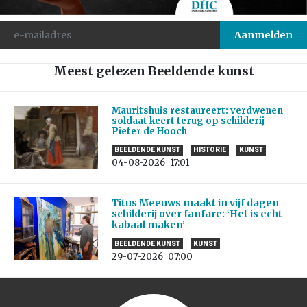
Meest gelezen Beeldende kunst
Mauritshuis restaureert: verdwenen
soldaat keert terug op schilderij
Pieter de Hooch
BEELDENDE KUNST
HISTORIE
KUNST
04-08-2026
17:01
Titus Meeuws maakt in vijf dagen
schilderij over fanfare: ‘Het is echt
kabaal maken’
BEELDENDE KUNST
KUNST
29-07-2026
07:00