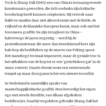
Toch is Zhang Dali (1963) een van China’s toonaangevende
kunstenaars geworden, die zich ondanks zijn kritische
boodschap heeft kunnen ontplooien. Hij vertrok naar
Italië en maakte daar niet alleen kennis met de liefde, de
vrijheid en de klassieke Europese kunst, maar ook met het
fenomeen graffiti. Na zijn terugkeer in China –
halverwege de jaren negentig – werd hij de
protestkunstenaar die meer dan tweeduizend keer zijn
kale kop als beeldteken op de muren van Peking spoot.
Het manshoge formaat imponeert, maar de geniale truc is
het uithakken van de kop tot er een ‘gezichtsloos gat’ in de
muur resteert. Daarin doemt soms een eeuwenoude
tempel op maar doorgaans is het een nieuwe torenflat.
In Nederland is nauwelijks sprake van
maatschappijkritische graffiti. Men bevredigt het eigen
ego met steeds dezelfde, van elkaar afgekeken
beeldtrucjes. Daarbij vergeleken gebruikt Zhang Dali het