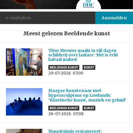
Meest gelezen Beeldende kunst
Titus Meeuws maakt in vijf dagen
schilderij over fanfare: ‘Het is echt
kabaal maken’
BEELDENDE KUNST
KUNST
29-07-2026
07:00
Haagse kunstenaar met
hypersculptuur op Lowlands:
‘Kinetische kunst, muziek en geluid’
BEELDENDE KUNST
KUNST
26-07-2026
07:08
Mauritshuis restaureert: