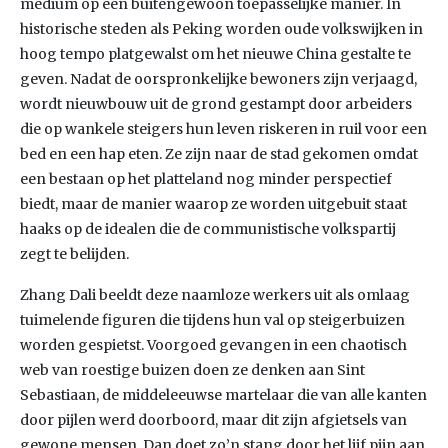
medium op een buitengewoon toepasselijke manier. In
historische steden als Peking worden oude volkswijken in
hoog tempo platgewalst om het nieuwe China gestalte te
geven. Nadat de oorspronkelijke bewoners zijn verjaagd,
wordt nieuwbouw uit de grond gestampt door arbeiders
die op wankele steigers hun leven riskeren in ruil voor een
bed en een hap eten. Ze zijn naar de stad gekomen omdat
een bestaan op het platteland nog minder perspectief
biedt, maar de manier waarop ze worden uitgebuit staat
haaks op de idealen die de communistische volkspartij
zegt te belijden.
Zhang Dali beeldt deze naamloze werkers uit als omlaag
tuimelende figuren die tijdens hun val op steigerbuizen
worden gespietst. Voorgoed gevangen in een chaotisch
web van roestige buizen doen ze denken aan Sint
Sebastiaan, de middeleeuwse martelaar die van alle kanten
door pijlen werd doorboord, maar dit zijn afgietsels van
gewone mensen. Dan doet zo’n stang door het lijf pijn aan