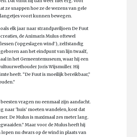
. Dat vindt hij dan weer niet erg. Voor
dat ze snappen hoe ze de wezens van gele
 slangetjes voort kunnen bewegen.
oals elk jaar naar strandpaviljoen De Fuut
 creaties, de Animaris Mulus oftewel
lessen (‘opgeslagen wind’), zelfstandig
 geboren aan het eindpunt van lijn twaalf,
zaal in het Gemeentemuseum, waar hij een
ultuurwethouder Joris Wijsmuller. Hij
imte heeft. “De Fuut is moeilijk bereikbaar,”
houden.”
e beesten vragen nu eenmaal zijn aandacht.
rug naar ‘huis’ moeten wandelen, kost dat
ner. De Mulus is maximaal zes meter lang.
wegwaaiden.” Maar voor de Mulus heeft hij
lopen nu dwars op de wind in plaats van