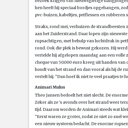
bezoek krijgen van nieuwsgierige hangjongeren
hen heeft hij speciaal bordjes opgehangen, zo
pvc-buizen, kabeltjes, petflessen en rubberen
Straks, rond mei, verhuizen de strandbeesten z
aan het Zuiderstrand. Daar lopen zijn nieuwste
rupsachtigen, met behulp van luchtdruk in petf
rond. Ook die plek is bewust gekozen. Hij werd
vertelde hij afgelopen maandag aan een volle 
cheque van 50.000 euro kreeg uit handen van c
houdt van het strand en dan vooral als hij de ru
vertelt hij. “Dan hoef ik niet te veel praatjes te 
Animari Mulus
Theo Jansen bedoelt het niet slecht. De enorm
Zeker als ze ’s avonds over het strand weer te
tijd. Daarom worden de Animari steeds wat klei
“Eerst waren ze groter, zodat ze niet zo snel 
een nieuw systeem bedacht. De enorme rupsen 