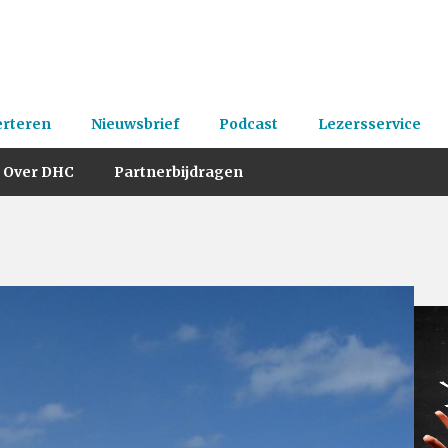
erteren
Nieuwsbrief
Podcast
Lezersservice
Over DHC
Partnerbijdragen