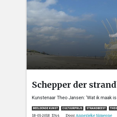
Schepper der stran
Kunstenaar Theo Jansen: ‘Wat ik maak is gee
BEELDENDE KUNST
CULTUURPRIJS
STRANDBEEST
THEO
Door
Annerieke Simeone
18-01-2018
17:44