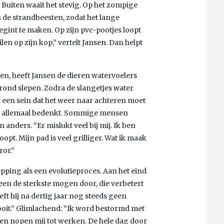
” Buiten waait het stevig. Op het zompige
 de strandbeesten, zodat het lange
int te maken. Op zijn pvc-pootjes loopt
len op zijn kop,” vertelt Jansen. Dan helpt
en, heeft Jansen de dieren watervoelers
rond slepen. Zodra de slangetjes water
t een sein dat het weer naar achteren moet
an allemaal bedenkt. Sommige mensen
anders. “Er mislukt veel bij mij. Ik ben
opt. Mijn pad is veel grilliger. Wat ik maak
ror.”
hepping als een evolutieproces. Aan het eind
leen de sterkste mogen door, die verbetert
eft hij na dertig jaar nog steeds geen
ooit.” Glimlachend: “Ik word bestormd met
sten nopen mij tot werken. De hele dag door