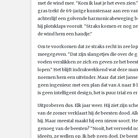
met de wind mee. “Kom ik laat je het even zien.
gras trekt de 69-jarige kunstenaar aan een van
achterlijf een golvende harmonicabeweging beg
hij plotsklaps vooruit. “Straks komen er nog zei
de wind hem een handje.”
Om te voorkomen dat ze straks recht in zee lop
meegegeven. “Dat zijn slangetjes die over de g
voelen verslikken ze zich en geven ze het bees
lopen.” Het blijft indrukwekkend wat deze m
noemen hem een uitvinder. Maar dat ziet Jansen 
geen ingenieur met een plan dat van A naar B lo
is geen intelligent design, het is puur trial en er
Uitproberen dus. Elk jaar weer. Hij ziet zijn sc
van de zomer verklaart hij de beesten dood. Al
hij. Maar meestal maakt hij een nieuw soort. He
genoeg van de beesten? “Nooit, het verveeld n
ideeën, ze wellen op. Ik heb geen doel. De bee