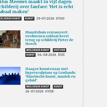
itus Meeuws maakt in vijf dagen
childerij over fanfare: ‘Het is echt
abaal maken’
29-07-2026
07:00
EELDENDE KUNST
KUNST
Mauritshuis restaureert:
verdwenen soldaat keert
terug op schilderij Pieter de
Hooch
BEELDENDE KUNST
HISTORIE
04-08-2026
17:01
KUNST
Haagse kunstenaar met
hypersculptuur op Lowlands:
‘Kinetische kunst, muziek en
geluid’
BEELDENDE KUNST
KUNST
26-07-2026
07:08