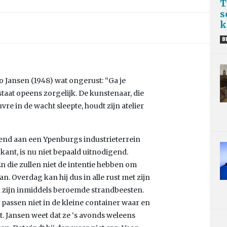
T
s
k
B
o Jansen (1948) wat ongerust: “Ga je
 staat opeens zorgelijk. De kunstenaar, die
re in de wacht sleepte, houdt zijn atelier
enzend aan een Ypenburgs industrieterrein
ant, is nu niet bepaald uitnodigend.
En die zullen niet de intentie hebben om
an. Overdag kan hij dus in alle rust met zijn
 zijn inmiddels beroemde strandbeesten.
e passen niet in de kleine container waar en
t. Jansen weet dat ze ‘s avonds weleens