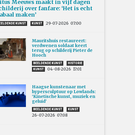
itus Meeuws maakt in vijf dagen
childerij over fanfare: ‘Het is echt
abaal maken’
29-07-2026
07:00
EELDENDE KUNST
KUNST
Mauritshuis restaureert:
verdwenen soldaat keert
terug op schilderij Pieter de
Hooch
BEELDENDE KUNST
HISTORIE
04-08-2026
17:01
KUNST
Haagse kunstenaar met
hypersculptuur op Lowlands:
‘Kinetische kunst, muziek en
geluid’
BEELDENDE KUNST
KUNST
26-07-2026
07:08