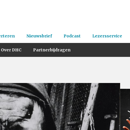
erteren
Nieuwsbrief
Podcast
Lezersservice
Over DHC
Partnerbijdragen