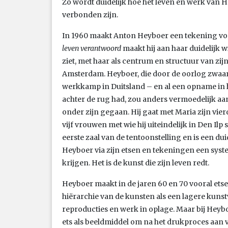
Zo wordt duidelijk hoe het leven en werk van 
verbonden zijn.
In 1960 maakt Anton Heyboer een tekening voo
leven verantwoord
maakt hij aan haar duidelijk wi
ziet, met haar als centrum en structuur van zij
Amsterdam. Heyboer, die door de oorlog zwaar
werkkamp in Duitsland – en al een opname in h
achter de rug had, zou anders vermoedelijk aan
onder zijn gegaan. Hij gaat met Maria zijn vierd
vijf vrouwen met wie hij uiteindelijk in Den Ilp 
eerste zaal van de tentoonstelling en is een du
Heyboer via zijn etsen en tekeningen een syst
krijgen. Het is de kunst die zijn leven redt.
Heyboer maakt in de jaren 60 en 70 vooral ets
hiërarchie van de kunsten als een lagere kuns
reproducties en werk in oplage. Maar bij Heyboe
ets als beeldmiddel om na het drukproces aan 