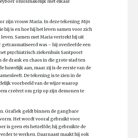
Heyboer onlosmakelijk met elkaar
r zijn vrouw Maria. In deze tekening
Mijn
e hij is en hoe hij het leven samen voor zich
n leven. Samen met Maria vertrekt hij uit
 getraumatiseerd was – hij overleefde een
et psychiatrisch ziekenhuis Santpoort
 de drank en chaos in die grote stad ten
e huwelijk aan, maar zij is de eerste van de
samenleeft. De tekening is te zien in de
idelijk voorbeeld van de wijze waarop
eem creëert om grip op zijn demonen te
en. Grafiek geldt binnen de gangbare
tvorm. Het wordt vooral gebruikt voor
r is geen ets hetzelfde; hij gebruikte de
verder te werken. Daarnaast maakt hij ook