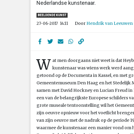
Nederlandse kunstenaar.
BEELDENDE KUNST
Door
Hendrik van Leeuwen
27-06-2017
14:11
W
at men doorgaans niet weet is dat Heyb
kunstenaar was wiens werk werd aang
getoond op de Documenta in Kassel, en met gr
Gemeentemuseum Den Haag en het Stedelijk M
samen met David Hockney en Lucian Freud in 
een van de belangrijkste Europese schilders van
grote museale tentoonstelling wil het Gemeen
zijn oeuvre opnieuw voor het voetlicht brenge
van zijn oeuvre met de nadruk op de periode 19
waarmee de kunstenaar een manier vond om het