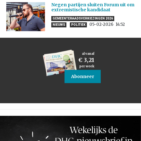
Negen partijen sluiten Forum uit om
extremistische kandidaat
GEMEENTERAADSVERKIEZINGEN 2026
05-02-2026
14:52
NIEUWS
POLITIEK
al vanaf
€ 3,21
per week
Abonneer