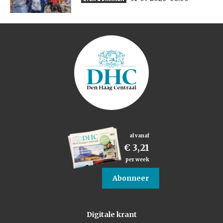
al vanaf
€ 3,21
per week
Abonneer
Digitale krant