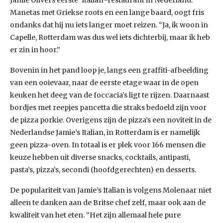
Jamie Olivers eerste ‘Italian’-restaurant in Nederland.
Manetas met Griekse roots en een lange baard, oogt fris
ondanks dat hij nu iets langer moet reizen. “Ja, ik woon in
Capelle, Rotterdam was dus wel iets dichterbij, maar ik heb
er zin in hoor.”
Bovenin in het pand loop je, langs een graffiti-afbeelding
van een ooievaar, naar de eerste etage waar in de open
keuken het deeg van de foccacia’s ligt te rijzen. Daarnaast
bordjes met reepjes pancetta die straks bedoeld zijn voor
de pizza porkie. Overigens zijn de pizza’s een noviteit in de
Nederlandse Jamie’s Italian, in Rotterdam is er namelijk
geen pizza-oven. In totaal is er plek voor 166 mensen die
keuze hebben uit diverse snacks, cocktails, antipasti,
pasta’s, pizza’s, secondi (hoofdgerechten) en desserts.
De populariteit van Jamie’s Italian is volgens Molenaar niet
alleen te danken aan de Britse chef zelf, maar ook aan de
kwaliteit van het eten. “Het zijn allemaal hele pure