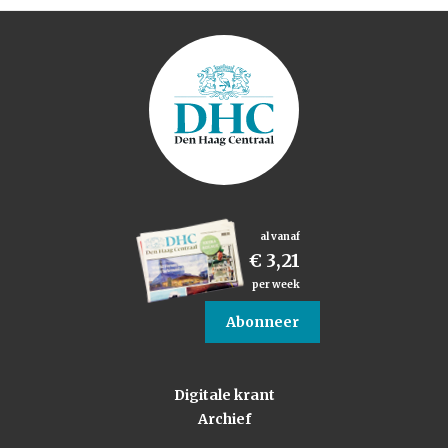
al vanaf
€ 3,21
per week
Abonneer
Digitale krant
Archief