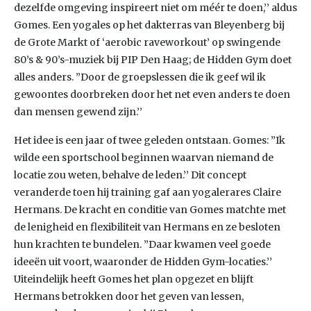
dezelfde omgeving inspireert niet om méér te doen,’’ aldus
Gomes. Een yogales op het dakterras van Bleyenberg bij
de Grote Markt of ‘aerobic raveworkout’ op swingende
80’s & 90’s-muziek bij PIP Den Haag; de Hidden Gym doet
alles anders. ”Door de groepslessen die ik geef wil ik
gewoontes doorbreken door het net even anders te doen
dan mensen gewend zijn.’’
Het idee is een jaar of twee geleden ontstaan. Gomes: ”Ik
wilde een sportschool beginnen waarvan niemand de
locatie zou weten, behalve de leden.’’ Dit concept
veranderde toen hij training gaf aan yogalerares Claire
Hermans. De kracht en conditie van Gomes matchte met
de lenigheid en flexibiliteit van Hermans en ze besloten
hun krachten te bundelen. ”Daar kwamen veel goede
ideeën uit voort, waaronder de Hidden Gym-locaties.’’
Uiteindelijk heeft Gomes het plan opgezet en blijft
Hermans betrokken door het geven van lessen,