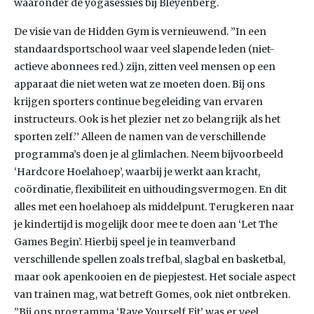
waaronder de yogasessies bij Bleyenberg.
De visie van de Hidden Gym is vernieuwend. ”In een
standaardsportschool waar veel slapende leden (niet-
actieve abonnees red.) zijn, zitten veel mensen op een
apparaat die niet weten wat ze moeten doen. Bij ons
krijgen sporters continue begeleiding van ervaren
instructeurs. Ook is het plezier net zo belangrijk als het
sporten zelf.’’ Alleen de namen van de verschillende
programma’s doen je al glimlachen. Neem bijvoorbeeld
‘Hardcore Hoelahoep’, waarbij je werkt aan kracht,
coördinatie, flexibiliteit en uithoudingsvermogen. En dit
alles met een hoelahoep als middelpunt. Terugkeren naar
je kindertijd is mogelijk door mee te doen aan ‘Let The
Games Begin’. Hierbij speel je in teamverband
verschillende spellen zoals trefbal, slagbal en basketbal,
maar ook apenkooien en de piepjestest. Het sociale aspect
van trainen mag, wat betreft Gomes, ook niet ontbreken.
”Bij ons programma ‘Rave Yourself Fit’ was er veel