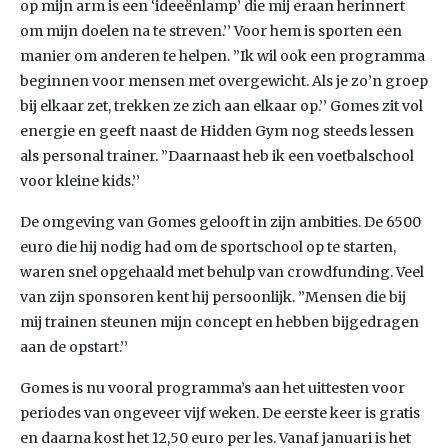
op mijn arm is een ‘ideeënlamp’ die mij eraan herinnert
om mijn doelen na te streven.’’ Voor hem is sporten een
manier om anderen te helpen. ”Ik wil ook een programma
beginnen voor mensen met overgewicht. Als je zo’n groep
bij elkaar zet, trekken ze zich aan elkaar op.’’ Gomes zit vol
energie en geeft naast de Hidden Gym nog steeds lessen
als personal trainer. ”Daarnaast heb ik een voetbalschool
voor kleine kids.’’
De omgeving van Gomes gelooft in zijn ambities. De 6500
euro die hij nodig had om de sportschool op te starten,
waren snel opgehaald met behulp van crowdfunding. Veel
van zijn sponsoren kent hij persoonlijk. ”Mensen die bij
mij trainen steunen mijn concept en hebben bijgedragen
aan de opstart.’’
Gomes is nu vooral programma’s aan het uittesten voor
periodes van ongeveer vijf weken. De eerste keer is gratis
en daarna kost het 12,50 euro per les. Vanaf januari is het