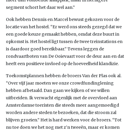
meer dan voldoende slaapplek, maar in het lagere
segment schort het daar wel aan.”
Ook hebben Dennis en Marcel bewust gekozen voor de
locatie van het hostel. “Er werd ons steeds gezegd dat we
een goede keuze gemaakt hebben, omdat deze buurt in
opkomst is. Het hostel ligt tussen de twee treinstations en
is daardoor goed bereikbaar.” Tevens leggen de
rondvaartboten van De Ooievaart voor de deur aan en dat
heeft een positieve invloed op de hoeveelheid klandizie.
Toekomstplannen hebben de broers Van der Plas ook al.
“Over vijf jaar moeten we onze crowdfundinglening
hebben afbetaald. Dan gaan we kijken of we willen
uitbreiden. Ik verwacht eigenlijk met de overvloed aan
Amsterdamse toeristen die steeds meer aangemoedigd
worden andere steden te bezoeken, dat die stroom zal
blijven groeien.” Het is hard werken voor de broers. “Tot
nu toe doen we het nog met z’n tweeën, maar er komen