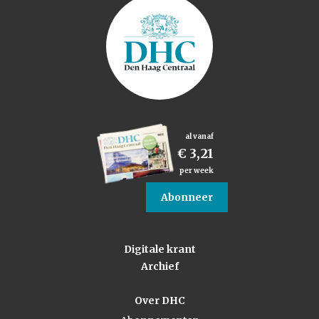
al vanaf
€ 3,21
per week
Abonneer
Digitale krant
Archief
Over DHC