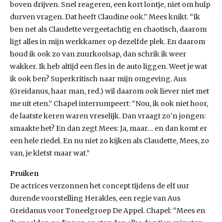
boven drijven. Snel reageren, een kort lontje, niet om hulp
durven vragen. Dat heeft Claudine ook.” Mees knikt. “Ik
ben net als Claudette vergeetachtig en chaotisch, daarom
ligt alles in mijn werkkamer op dezelfde plek. En daarom
houd ik ook zo van zuurkoolsap, dan schrik ik weer
wakker. Ik heb altijd een fles in de auto liggen. Weet je wat
ik ook ben? Superkritisch naar mijn omgeving. Aus
(Greidanus, haar man, red.) wil daarom ook liever niet met
me uit eten.” Chapel interrumpeert: “Nou, ik ook niet hoor,
de laatste keren waren vreselijk. Dan vraagt zo’n jongen:
smaakte het? En dan zegt Mees: Ja, maar… en dan komt er
een hele riedel. En nu niet zo kijken als Claudette, Mees, zo
van, je kletst maar wat.”
Pruiken
De actrices verzonnen het concept tijdens de elf uur
durende voorstelling Herakles, een regie van Aus
Greidanus voor Toneelgroep De Appel. Chapel: “Mees en