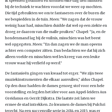
ik speelden godinnen en stonden elke dag tien minuten
bij de techniek te wachten voordat we weer op mochten.
Die tijd gebruikten we om te fantaseren over de buren die
we bespiedden in de tuin. Mees: “We zagen dat de vrouw
weinig haar had, misschien duidde dat wel op een ziekte en
droeg ze daarom van die malle pruiken.” Chapel: “Ja, en de
hondenmand lag bij de vuilnis, misschien was het beest
wel opgegeten. Mees: “En dan zagen we de man opeens
achter een computer zitten. Dan bedachten we dat hij zich
alleen voelde en misschien wel les kreeg van een leuke
vrouw waar hij verliefd op werd.”
De fantasieën gingen van kwaad tot erger. “We zijn twee
muziekinstrumenten die elkaar aanvullen,” aldus Chapel.
Op den duur hadden de dames genoeg stof voor een hele
voorstelling en legden het idee voor aan Appel-leiders Aus
Greidanus en Gerrit Dijkstra. Die laatste zei: laten we
ermee de stad intrekken. Zo kwamen de dames bij Pulchri
terecht. Na een succesvolle serie in 2014 en 2015, was er