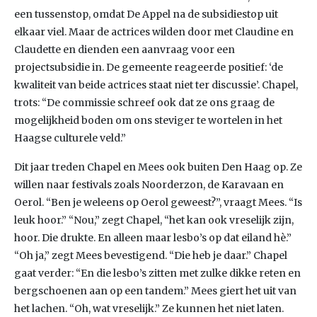
een tussenstop, omdat De Appel na de subsidiestop uit
elkaar viel. Maar de actrices wilden door met Claudine en
Claudette en dienden een aanvraag voor een
projectsubsidie in. De gemeente reageerde positief: ‘de
kwaliteit van beide actrices staat niet ter discussie’. Chapel,
trots: “De commissie schreef ook dat ze ons graag de
mogelijkheid boden om ons steviger te wortelen in het
Haagse culturele veld.”
Dit jaar treden Chapel en Mees ook buiten Den Haag op. Ze
willen naar festivals zoals Noorderzon, de Karavaan en
Oerol. “Ben je weleens op Oerol geweest?”, vraagt Mees. “Is
leuk hoor.” “Nou,” zegt Chapel, “het kan ook vreselijk zijn,
hoor. Die drukte. En alleen maar lesbo’s op dat eiland hè.”
“Oh ja,” zegt Mees bevestigend. “Die heb je daar.” Chapel
gaat verder: “En die lesbo’s zitten met zulke dikke reten en
bergschoenen aan op een tandem.” Mees giert het uit van
het lachen. “Oh, wat vreselijk.” Ze kunnen het niet laten.