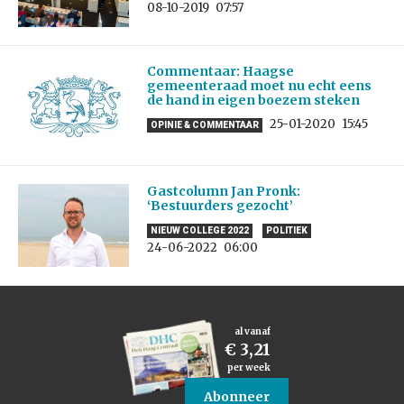
08-10-2019
07:57
Commentaar: Haagse
gemeenteraad moet nu echt eens
de hand in eigen boezem steken
25-01-2020
15:45
OPINIE & COMMENTAAR
Gastcolumn Jan Pronk:
‘Bestuurders gezocht’
NIEUW COLLEGE 2022
POLITIEK
24-06-2022
06:00
al vanaf
€ 3,21
per week
Abonneer