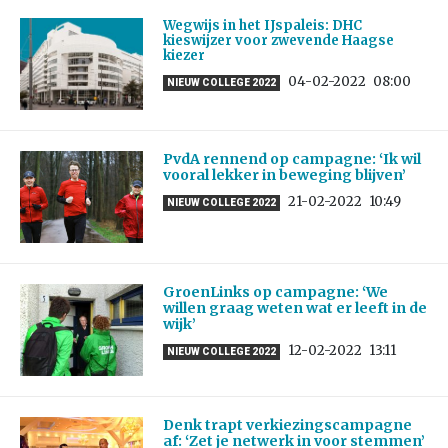
Wegwijs in het IJspaleis: DHC
kieswijzer voor zwevende Haagse
kiezer
04-02-2022
08:00
NIEUW COLLEGE 2022
PvdA rennend op campagne: ‘Ik wil
vooral lekker in beweging blijven’
21-02-2022
10:49
NIEUW COLLEGE 2022
GroenLinks op campagne: ‘We
willen graag weten wat er leeft in de
wijk’
12-02-2022
13:11
NIEUW COLLEGE 2022
Denk trapt verkiezingscampagne
af: ‘Zet je netwerk in voor stemmen’