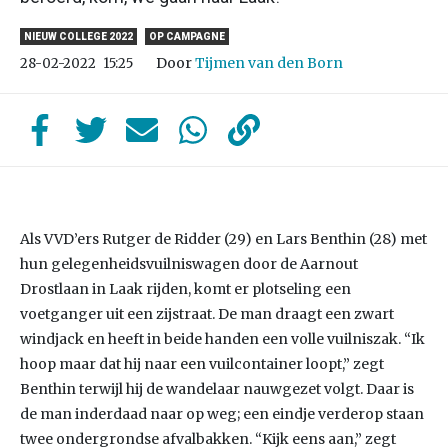
NIEUW COLLEGE 2022
OP CAMPAGNE
Door
Tijmen van den Born
28-02-2022
15:25
Als VVD’ers Rutger de Ridder (29) en Lars Benthin (28) met
hun gelegenheidsvuilniswagen door de Aarnout
Drostlaan in Laak rijden, komt er plotseling een
voetganger uit een zijstraat. De man draagt een zwart
windjack en heeft in beide handen een volle vuilniszak. “Ik
hoop maar dat hij naar een vuilcontainer loopt,” zegt
Benthin terwijl hij de wandelaar nauwgezet volgt. Daar is
de man inderdaad naar op weg; een eindje verderop staan
twee ondergrondse afvalbakken. “Kijk eens aan,” zegt