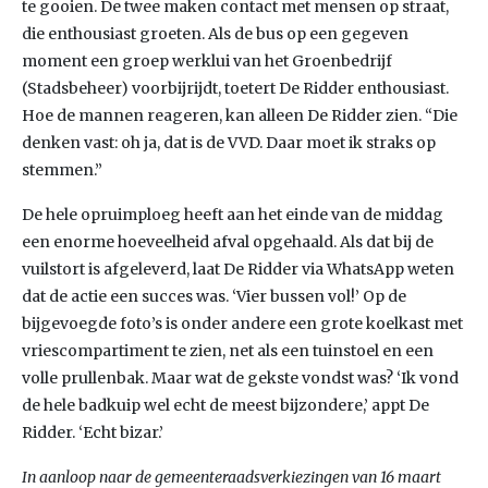
te gooien. De twee maken contact met mensen op straat,
die enthousiast groeten. Als de bus op een gegeven
moment een groep werklui van het Groenbedrijf
(Stadsbeheer) voorbijrijdt, toetert De Ridder enthousiast.
Hoe de mannen reageren, kan alleen De Ridder zien. “Die
denken vast: oh ja, dat is de VVD. Daar moet ik straks op
stemmen.”
De hele opruimploeg heeft aan het einde van de middag
een enorme hoeveelheid afval opgehaald. Als dat bij de
vuilstort is afgeleverd, laat De Ridder via WhatsApp weten
dat de actie een succes was. ‘Vier bussen vol!’ Op de
bijgevoegde foto’s is onder andere een grote koelkast met
vriescompartiment te zien, net als een tuinstoel en een
volle prullenbak. Maar wat de gekste vondst was? ‘Ik vond
de hele badkuip wel echt de meest bijzondere,’ appt De
Ridder. ‘Echt bizar.’
In aanloop naar de gemeenteraadsverkiezingen van 16 maart