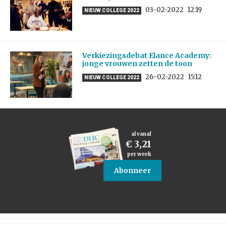
03-02-2022
12:19
NIEUW COLLEGE 2022
Verkiezingsdebat Elance Academy:
jonge vrouwen zetten de toon
26-02-2022
15:12
NIEUW COLLEGE 2022
al vanaf
€ 3,21
per week
Abonneer