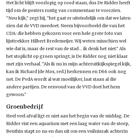
Het licht blijft voorlopig op rood staan, dus De Ridder heeft
tijd om de posters rustig van commentaar te voorzien.
“Nou kijk,” zegt hij, “het gaat er uiteindelijk om dat we laten
zien dat de VVD meedoet. Neem bijvoorbeeld die van het
CDA: die hebben gekozen voor een hele grote foto van
lijsttrekker Hilbert Bredemeijer. Wij weten misschien wel
wie dat is, maar de rest van de stad… ik denk het niet.” Als
het stoplicht op groen springt, is De Ridder nog niet klaar
met zijn verhaal. “Als ik nu in mijn achteruitkijkspiegel kijk,
kan ik Richard [de Mos, red.] herkennen en D66 ook nog
net. De PvdA wordt al wat moeilijker, laat staan al die
andere partijen. De eenvoud van de VVD doet het hem
gewoon.”
Groenbedrijf
Heel veel afval ligt er niet aan het begin van de middag. De
Ridder vist een aquarium met een laag water van de stoep,
Benthin stapt zo nu en dan uit om een vuilniszak achterin