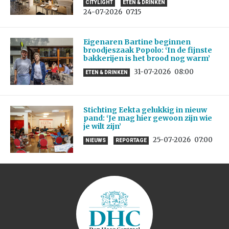
CITYLIGHT
ETEN & DRINKEN
24-07-2026
07:15
Eigenaren Bartine beginnen
broodjeszaak Popolo: ‘In de fijnste
bakkerijen is het brood nog warm’
31-07-2026
08:00
ETEN & DRINKEN
Stichting Eekta gelukkig in nieuw
pand: ‘Je mag hier gewoon zijn wie
je wilt zijn’
25-07-2026
07:00
NIEUWS
REPORTAGE