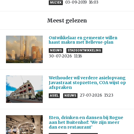
03-09-2019
16:03
MUZIEK
Meest gelezen
Ontwikkelaar en gemeente willen
haast maken met Bellevue-plan
NIEUWS
STADSONTWIKKELING
30-07-2026
11:16
Wethouder wil verdere asielopvang
Javastraat stopzetten, COA wijst op
afspraken
27-07-2026
15:23
ASIEL
NIEUWS
Eten, drinken en dansen bij Rogue
aan het Buitenhof: ‘We zijn meer
dan een restaurant’