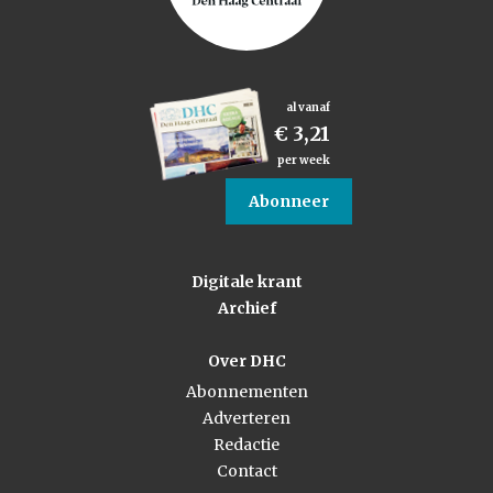
al vanaf
€ 3,21
per week
Abonneer
Digitale krant
Archief
Over DHC
Abonnementen
Adverteren
Redactie
Contact