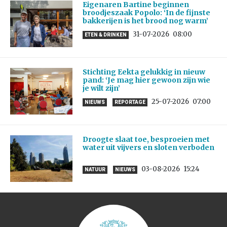
Eigenaren Bartine beginnen
broodjeszaak Popolo: ‘In de fijnste
bakkerijen is het brood nog warm’
31-07-2026
08:00
ETEN & DRINKEN
Stichting Eekta gelukkig in nieuw
pand: ‘Je mag hier gewoon zijn wie
je wilt zijn’
25-07-2026
07:00
NIEUWS
REPORTAGE
Droogte slaat toe, besproeien met
water uit vijvers en sloten verboden
03-08-2026
15:24
NATUUR
NIEUWS