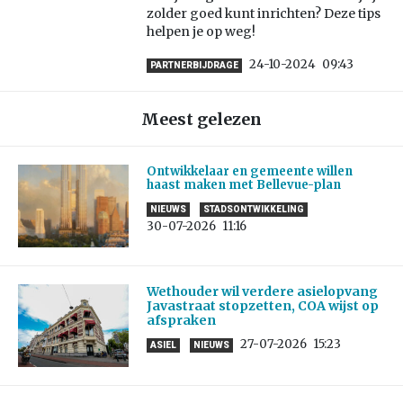
zolder goed kunt inrichten? Deze tips
helpen je op weg!
24-10-2024
09:43
PARTNERBIJDRAGE
Meest gelezen
Ontwikkelaar en gemeente willen
haast maken met Bellevue-plan
NIEUWS
STADSONTWIKKELING
30-07-2026
11:16
Wethouder wil verdere asielopvang
Javastraat stopzetten, COA wijst op
afspraken
27-07-2026
15:23
ASIEL
NIEUWS