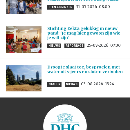
31-07-2026
08:00
ETEN & DRINKEN
Stichting Eekta gelukkig in nieuw
pand: ‘Je mag hier gewoon zijn wie
je wilt zijn’
25-07-2026
07:00
NIEUWS
REPORTAGE
Droogte slaat toe, besproeien met
water uit vijvers en sloten verboden
03-08-2026
15:24
NATUUR
NIEUWS