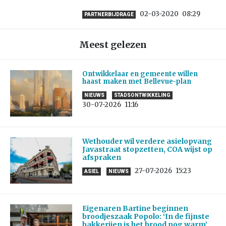
02-03-2020
08:29
PARTNERBIJDRAGE
Meest gelezen
Ontwikkelaar en gemeente willen
haast maken met Bellevue-plan
NIEUWS
STADSONTWIKKELING
30-07-2026
11:16
Wethouder wil verdere asielopvang
Javastraat stopzetten, COA wijst op
afspraken
27-07-2026
15:23
ASIEL
NIEUWS
Eigenaren Bartine beginnen
broodjeszaak Popolo: ‘In de fijnste
bakkerijen is het brood nog warm’