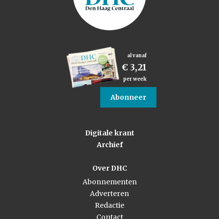
al vanaf
€ 3,21
per week
Abonneer
Digitale krant
Archief
Over DHC
Abonnementen
Adverteren
Redactie
Contact