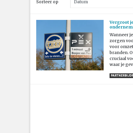
Sorteer op
Vergroot j
onderneme
Wanneer je 
zorgen voo
voor omzet,
branden. Om
cruciaal voo
waar je gev
PARTNERBIJD