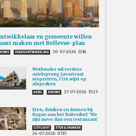
ntwikkelaar en gemeente willen
aast maken met Bellevue-plan
30-07-2026
11:16
IEUWS
STADSONTWIKKELING
Wethouder wil verdere
asielopvang Javastraat
stopzetten, COA wijst op
afspraken
27-07-2026
15:23
ASIEL
NIEUWS
Eten, drinken en dansen bij
Rogue aan het Buitenhof: ‘We
zijn meer dan een restaurant’
CITYLIGHT
ETEN & DRINKEN
24-07-2026
07:15