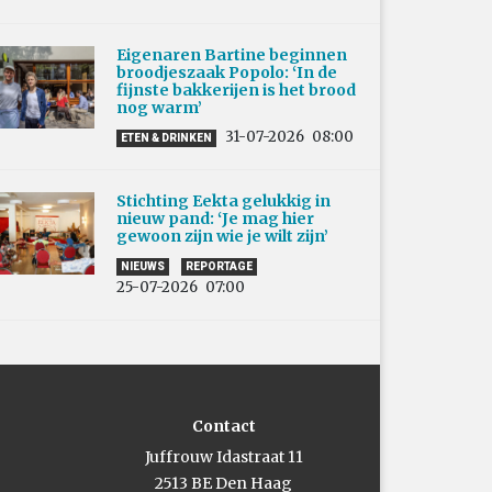
Eigenaren Bartine beginnen
broodjeszaak Popolo: ‘In de
fijnste bakkerijen is het brood
nog warm’
31-07-2026
08:00
ETEN & DRINKEN
Stichting Eekta gelukkig in
nieuw pand: ‘Je mag hier
gewoon zijn wie je wilt zijn’
NIEUWS
REPORTAGE
25-07-2026
07:00
Contact
Juffrouw Idastraat 11
2513 BE Den Haag