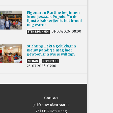
Eigenaren Bartine beginnen
broodjeszaak Popolo: ‘In de
fijnste bakkerijen is het brood
nog warm’
31-07-2026
08:00
ETEN & DRINKEN
Stichting Eekta gelukkig in
nieuw pand: ‘Je mag hier
gewoon zijn wie je wilt zijn’
NIEUWS
REPORTAGE
25-07-2026
07:00
Contact
Juffrouw Idastraat 11
2513 BE Den Haag