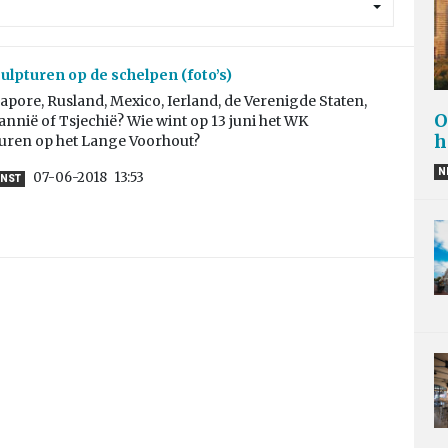
lpturen op de schelpen (foto’s)
apore, Rusland, Mexico, Ierland, de Verenigde Staten,
O
annië of Tsjechië? Wie wint op 13 juni het WK
h
uren op het Lange Voorhout?
N
07-06-2018
13:53
UNST