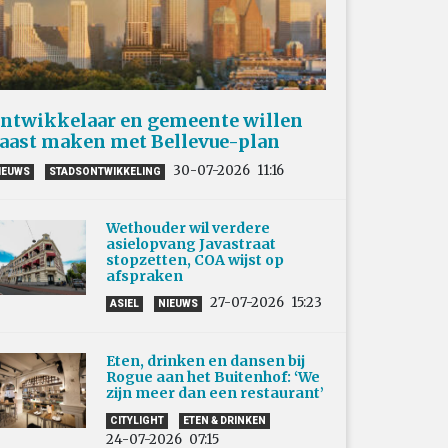
ntwikkelaar en gemeente willen
aast maken met Bellevue-plan
30-07-2026
11:16
IEUWS
STADSONTWIKKELING
Wethouder wil verdere
asielopvang Javastraat
stopzetten, COA wijst op
afspraken
27-07-2026
15:23
ASIEL
NIEUWS
Eten, drinken en dansen bij
Rogue aan het Buitenhof: ‘We
zijn meer dan een restaurant’
CITYLIGHT
ETEN & DRINKEN
24-07-2026
07:15