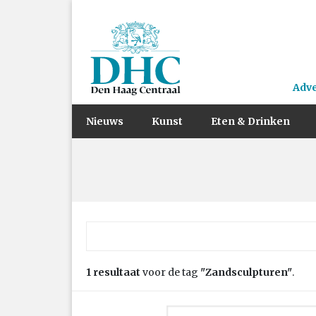
Adv
Nieuws
Kunst
Eten & Drinken
Zoek naar:
1 resultaat
voor de tag
"Zandsculpturen"
.