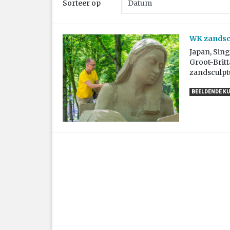
Sorteer op
WK zandscu
Japan, Sing
Groot-Britt
zandsculpt
BEELDENDE K