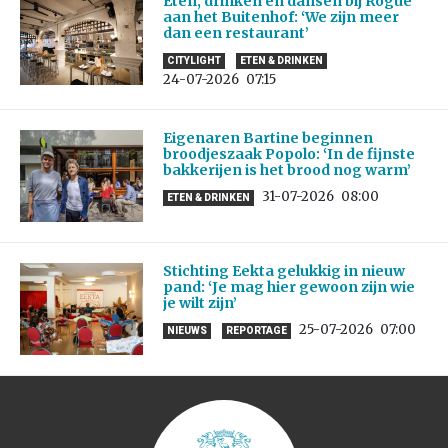
Eten, drinken en dansen bij Rogue
aan het Buitenhof: ‘We zijn meer
dan een restaurant’
CITYLIGHT
ETEN & DRINKEN
24-07-2026
07:15
Eigenaren Bartine beginnen
broodjeszaak Popolo: ‘In de fijnste
bakkerijen is het brood nog warm’
31-07-2026
08:00
ETEN & DRINKEN
Stichting Eekta gelukkig in nieuw
pand: ‘Je mag hier gewoon zijn wie
je wilt zijn’
25-07-2026
07:00
NIEUWS
REPORTAGE