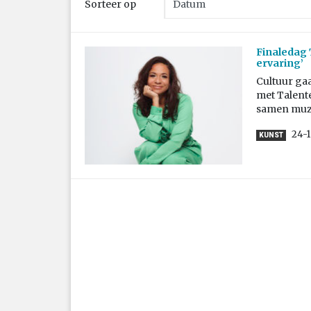
Sorteer op
Finaledag 
ervaring’
Cultuur gaa
met Talente
samen muz
24-
KUNST