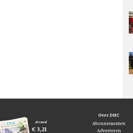
Over DHC
al vanaf
Abonnementen
€ 3,21
Adverteren