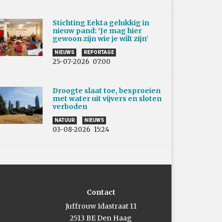
Stichting Eekta gelukkig in
nieuw pand: ‘Je mag hier
gewoon zijn wie je wilt zijn’
NIEUWS
REPORTAGE
25-07-2026
07:00
Droogte slaat toe, besproeien
met water uit vijvers en sloten
verboden
NATUUR
NIEUWS
03-08-2026
15:24
Contact
Juffrouw Idastraat 11
2513 BE Den Haag