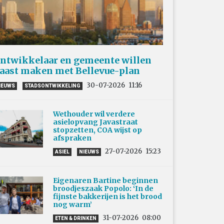
ntwikkelaar en gemeente willen
aast maken met Bellevue-plan
30-07-2026
11:16
IEUWS
STADSONTWIKKELING
Wethouder wil verdere
asielopvang Javastraat
stopzetten, COA wijst op
afspraken
27-07-2026
15:23
ASIEL
NIEUWS
Eigenaren Bartine beginnen
broodjeszaak Popolo: ‘In de
fijnste bakkerijen is het brood
nog warm’
31-07-2026
08:00
ETEN & DRINKEN