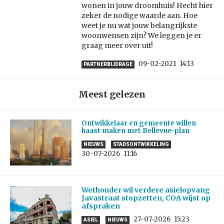
wonen in jouw droomhuis! Hecht hier
zeker de nodige waarde aan. Hoe
weet je nu wat jouw belangrijkste
woonwensen zijn? We leggen je er
graag meer over uit!
09-02-2021
14:13
PARTNERBIJDRAGE
Meest gelezen
Ontwikkelaar en gemeente willen
haast maken met Bellevue-plan
NIEUWS
STADSONTWIKKELING
30-07-2026
11:16
Wethouder wil verdere asielopvang
Javastraat stopzetten, COA wijst op
afspraken
27-07-2026
15:23
ASIEL
NIEUWS