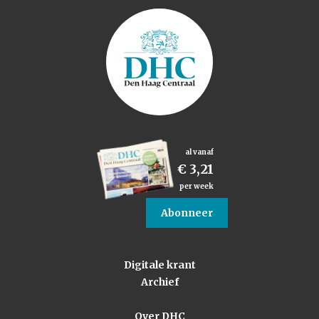
al vanaf
€ 3,21
per week
Abonneer
Digitale krant
Archief
Over DHC