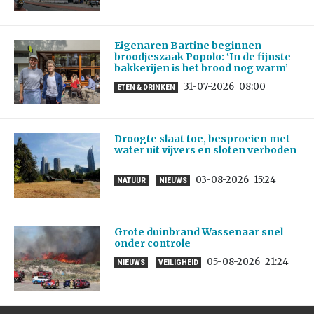
Eigenaren Bartine beginnen
broodjeszaak Popolo: ‘In de fijnste
bakkerijen is het brood nog warm’
31-07-2026
08:00
ETEN & DRINKEN
Droogte slaat toe, besproeien met
water uit vijvers en sloten verboden
03-08-2026
15:24
NATUUR
NIEUWS
Grote duinbrand Wassenaar snel
onder controle
05-08-2026
21:24
NIEUWS
VEILIGHEID