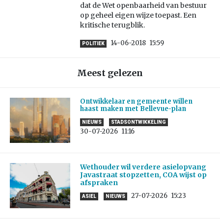
dat de Wet openbaarheid van bestuur
op geheel eigen wijze toepast. Een
kritische terugblik.
14-06-2018
15:59
POLITIEK
Meest gelezen
Ontwikkelaar en gemeente willen
haast maken met Bellevue-plan
NIEUWS
STADSONTWIKKELING
30-07-2026
11:16
Wethouder wil verdere asielopvang
Javastraat stopzetten, COA wijst op
afspraken
27-07-2026
15:23
ASIEL
NIEUWS