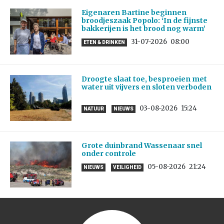
Eigenaren Bartine beginnen
broodjeszaak Popolo: ‘In de fijnste
bakkerijen is het brood nog warm’
31-07-2026
08:00
ETEN & DRINKEN
Droogte slaat toe, besproeien met
water uit vijvers en sloten verboden
03-08-2026
15:24
NATUUR
NIEUWS
Grote duinbrand Wassenaar snel
onder controle
05-08-2026
21:24
NIEUWS
VEILIGHEID