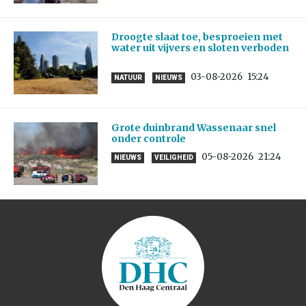
Droogte slaat toe, besproeien met
water uit vijvers en sloten verboden
03-08-2026
15:24
NATUUR
NIEUWS
Grote duinbrand Wassenaar snel
onder controle
05-08-2026
21:24
NIEUWS
VEILIGHEID