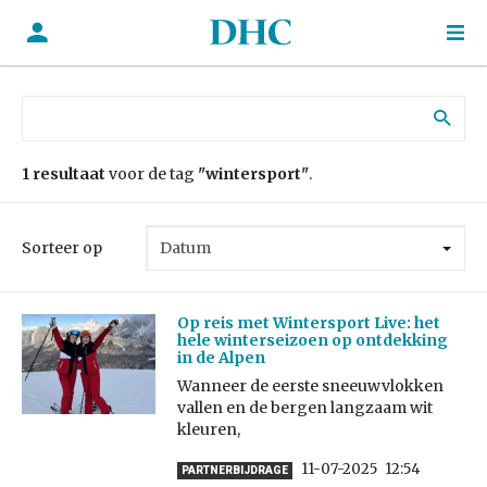
Zoek naar:
1 resultaat
voor de tag
"wintersport"
.
Sorteer op
Op reis met Wintersport Live: het
hele winterseizoen op ontdekking
in de Alpen
Wanneer de eerste sneeuwvlokken
vallen en de bergen langzaam wit
kleuren,
11-07-2025
12:54
PARTNERBIJDRAGE