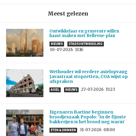
Meest gelezen
Ontwikkelaar en gemeente willen
haast maken met Bellevue-plan
NIEUWS
STADSONTWIKKELING
30-07-2026
11:16
Wethouder wil verdere asielopvang
Javastraat stopzetten, COA wijst op
afspraken
27-07-2026
15:23
ASIEL
NIEUWS
Eigenaren Bartine beginnen
broodjeszaak Popolo: ‘In de fijnste
bakkerijen is het brood nog warm’
31-07-2026
08:00
ETEN & DRINKEN