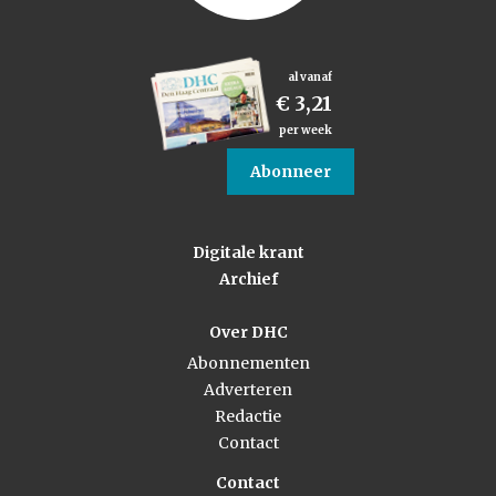
al vanaf
€ 3,21
per week
Abonneer
Digitale krant
Archief
Over DHC
Abonnementen
Adverteren
Redactie
Contact
Contact