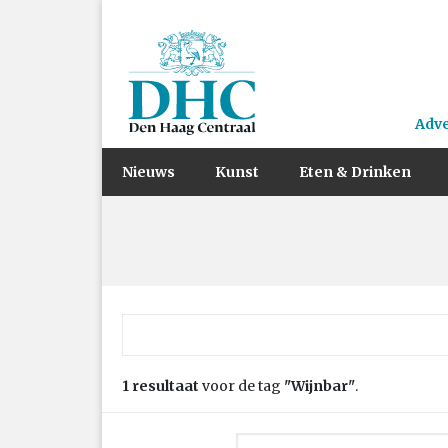
Adv
Nieuws
Kunst
Eten & Drinken
Zoek naar:
1 resultaat
voor de tag
"Wijnbar"
.