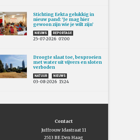
Stichting Eekta gelukkig in
nieuw pand: ‘Je mag hier
gewoon zijn wie je wilt zijn’
NIEUWS
REPORTAGE
25-07-2026
07:00
Droogte slaat toe, besproeien
met water uit vijvers en sloten
verboden
NATUUR
NIEUWS
03-08-2026
15:24
Contact
Juffrouw Idastraat 11
2513 BE Den Haag