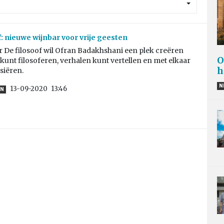
f: nieuwe wijnbar voor vrije geesten
 De filosoof wil Ofran Badakhshani een plek creëren
O
j kunt filosoferen, verhalen kunt vertellen en met elkaar
h
siëren.
N
13-09-2020
13:46
EN