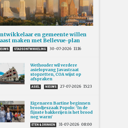
ntwikkelaar en gemeente willen
aast maken met Bellevue-plan
30-07-2026
11:16
IEUWS
STADSONTWIKKELING
Wethouder wil verdere
asielopvang Javastraat
stopzetten, COA wijst op
afspraken
27-07-2026
15:23
ASIEL
NIEUWS
Eigenaren Bartine beginnen
broodjeszaak Popolo: ‘In de
fijnste bakkerijen is het brood
nog warm’
31-07-2026
08:00
ETEN & DRINKEN