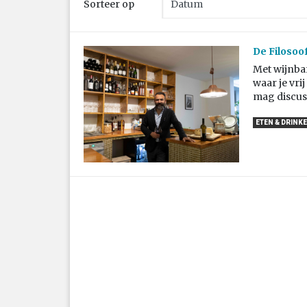
Sorteer op
De Filosoo
Met wijnbar
waar je vri
mag discus
ETEN & DRINK