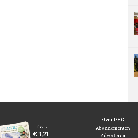
Over DHC
al vanaf
Abonnementen
€ 3,21
Adverteren