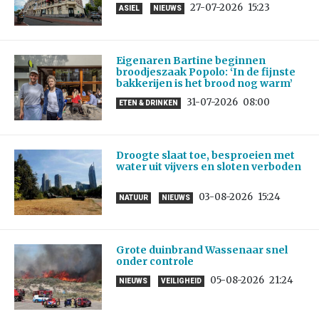
27-07-2026
15:23
ASIEL
NIEUWS
Eigenaren Bartine beginnen
broodjeszaak Popolo: ‘In de fijnste
bakkerijen is het brood nog warm’
31-07-2026
08:00
ETEN & DRINKEN
Droogte slaat toe, besproeien met
water uit vijvers en sloten verboden
03-08-2026
15:24
NATUUR
NIEUWS
Grote duinbrand Wassenaar snel
onder controle
05-08-2026
21:24
NIEUWS
VEILIGHEID