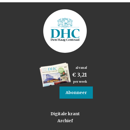
al vanaf
€ 3,21
per week
Abonneer
Digitale krant
Archief