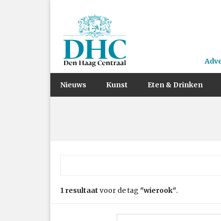
Adv
Nieuws
Kunst
Eten & Drinken
Zoek naar:
1 resultaat
voor de tag
"wierook"
.