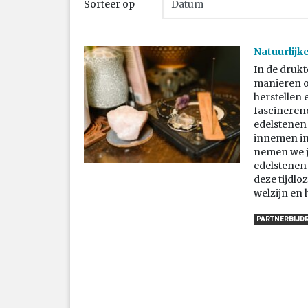
Sorteer op
Natuurlijk
In de druk
manieren om
herstellen 
fascineren
edelstenen
innemen in 
nemen we j
edelstenen
deze tijdlo
welzijn en 
PARTNERBIJD