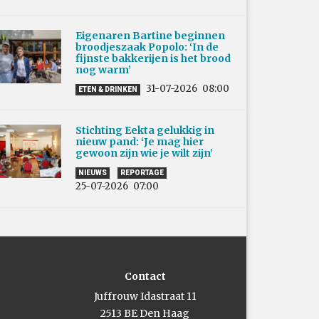
Eigenaren Bartine beginnen
broodjeszaak Popolo: ‘In de
fijnste bakkerijen is het brood
nog warm’
31-07-2026
08:00
ETEN & DRINKEN
Stichting Eekta gelukkig in
nieuw pand: ‘Je mag hier
gewoon zijn wie je wilt zijn’
NIEUWS
REPORTAGE
25-07-2026
07:00
Contact
Juffrouw Idastraat 11
2513 BE Den Haag