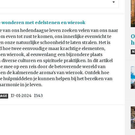
e wonderen met edelstenen en wierook
te van ons hedendaagse leven zoeken velen van ons naar
O
 even tot rust te komen, ons innerlijke evenwicht te
h
en onze natuurlijke schoonheid te laten stralen. Het is
d hoe twee eenvoudige maar krachtige elementen,
N
 en wierook, al eeuwenlang een bijzondere plaats
diverse culturen en spirituele praktijken. In dit artikel
e mee op een reis door de betoverende wereld van
 en de kalmerende aroma’s van wierook. Ontdek hoe
ze hulpmiddelen je kunnen helpen bij het bereiken van
harmonie in je leven.
17-01-2024
15:43
RAGE