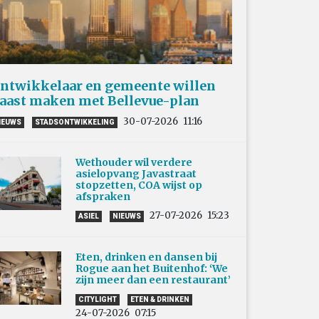
ntwikkelaar en gemeente willen
aast maken met Bellevue-plan
30-07-2026
11:16
IEUWS
STADSONTWIKKELING
Wethouder wil verdere
asielopvang Javastraat
stopzetten, COA wijst op
afspraken
27-07-2026
15:23
ASIEL
NIEUWS
Eten, drinken en dansen bij
Rogue aan het Buitenhof: ‘We
zijn meer dan een restaurant’
CITYLIGHT
ETEN & DRINKEN
24-07-2026
07:15