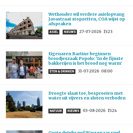
Wethouder wil verdere asielopvang
Javastraat stopzetten, COA wijst op
afspraken
27-07-2026
15:23
ASIEL
NIEUWS
Eigenaren Bartine beginnen
broodjeszaak Popolo: ‘In de fijnste
bakkerijen is het brood nog warm’
31-07-2026
08:00
ETEN & DRINKEN
Droogte slaat toe, besproeien met
water uit vijvers en sloten verboden
03-08-2026
15:24
NATUUR
NIEUWS
Grote duinbrand Wassenaar snel