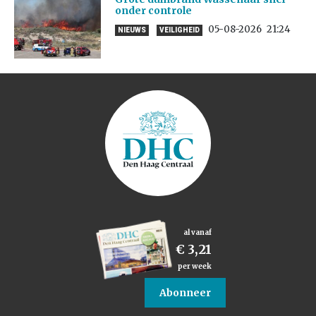
onder controle
05-08-2026
21:24
NIEUWS
VEILIGHEID
al vanaf
€ 3,21
per week
Abonneer