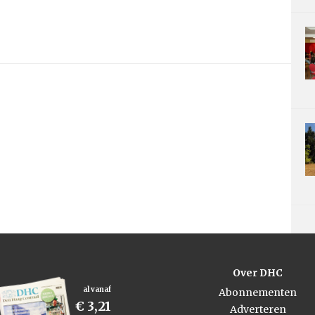
Over DHC
al vanaf
Abonnementen
€ 3,21
Adverteren