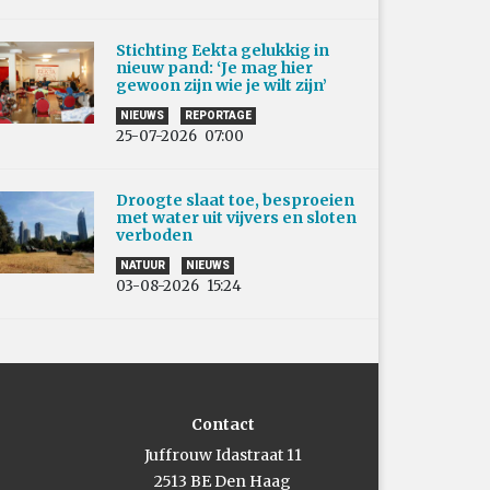
Stichting Eekta gelukkig in
nieuw pand: ‘Je mag hier
gewoon zijn wie je wilt zijn’
NIEUWS
REPORTAGE
25-07-2026
07:00
Droogte slaat toe, besproeien
met water uit vijvers en sloten
verboden
NATUUR
NIEUWS
03-08-2026
15:24
Contact
Juffrouw Idastraat 11
2513 BE Den Haag