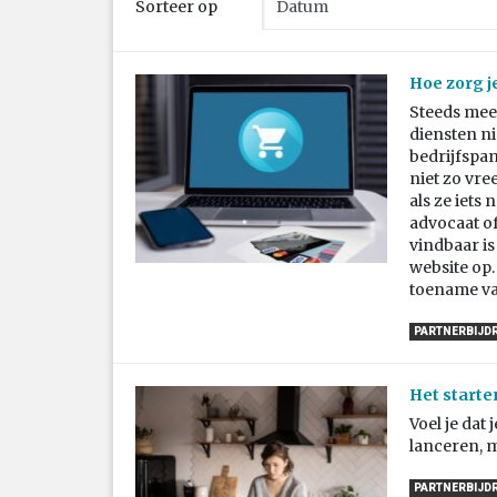
Sorteer op
Hoe zorg j
Steeds mee
diensten ni
bedrijfspan
niet zo vr
als ze iets
advocaat of
vindbaar is
website op.
toename va
PARTNERBIJD
Het starte
Voel je dat
lanceren, m
PARTNERBIJD