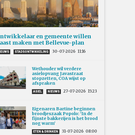
ntwikkelaar en gemeente willen
aast maken met Bellevue-plan
30-07-2026
11:16
IEUWS
STADSONTWIKKELING
Wethouder wil verdere
asielopvang Javastraat
stopzetten, COA wijst op
afspraken
27-07-2026
15:23
ASIEL
NIEUWS
Eigenaren Bartine beginnen
broodjeszaak Popolo: ‘In de
fijnste bakkerijen is het brood
nog warm’
31-07-2026
08:00
ETEN & DRINKEN