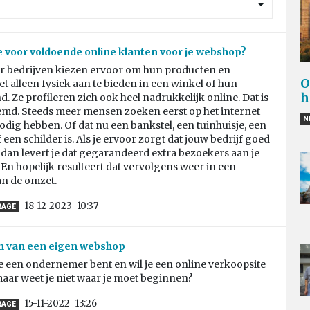
e voor voldoende online klanten voor je webshop?
r bedrijven kiezen ervoor om hun producten en
O
et alleen fysiek aan te bieden in een winkel of hun
h
d. Ze profileren zich ook heel nadrukkelijk online. Dat is
eemd. Steeds meer mensen zoeken eerst op het internet
N
 nodig hebben. Of dat nu een bankstel, een tuinhuisje, een
 een schilder is. Als je ervoor zorgt dat jouw bedrijf goed
 dan levert je dat gegarandeerd extra bezoekers aan je
 En hopelijk resulteert dat vervolgens weer in een
n de omzet.
18-12-2023
10:37
RAGE
n van een eigen webshop
 je een ondernemer bent en wil je een online verkoopsite
aar weet je niet waar je moet beginnen?
15-11-2022
13:26
RAGE