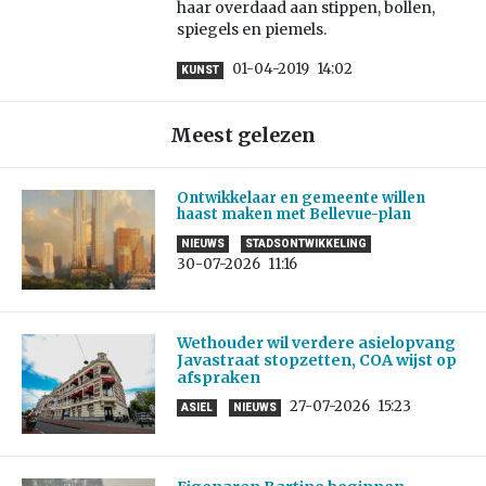
haar overdaad aan stippen, bollen,
spiegels en piemels.
01-04-2019
14:02
KUNST
Meest gelezen
Ontwikkelaar en gemeente willen
haast maken met Bellevue-plan
NIEUWS
STADSONTWIKKELING
30-07-2026
11:16
Wethouder wil verdere asielopvang
Javastraat stopzetten, COA wijst op
afspraken
27-07-2026
15:23
ASIEL
NIEUWS