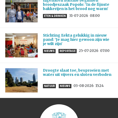
Eigenaren Bartine beginnen
broodjeszaak Popolo: ‘In de fijnste
bakkerijen is het brood nog warm’
31-07-2026
08:00
ETEN & DRINKEN
Stichting Eekta gelukkig in nieuw
pand: ‘Je mag hier gewoon zijn wie
je wilt zijn’
25-07-2026
07:00
NIEUWS
REPORTAGE
Droogte slaat toe, besproeien met
water uit vijvers en sloten verboden
03-08-2026
15:24
NATUUR
NIEUWS