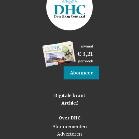
al vanaf
€ 3,21
per week
Abonneer
Digitale krant
Archief
Over DHC
Abonnementen
Adverteren