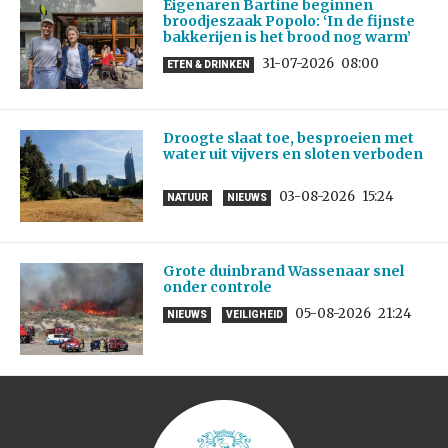
Eigenaren Bartine beginnen
broodjeszaak Popolo: ‘In de fijnste
bakkerijen is het brood nog warm’
31-07-2026
08:00
ETEN & DRINKEN
Droogte slaat toe, besproeien met
water uit vijvers en sloten verboden
03-08-2026
15:24
NATUUR
NIEUWS
Grote duinbrand Wassenaar snel
onder controle
05-08-2026
21:24
NIEUWS
VEILIGHEID