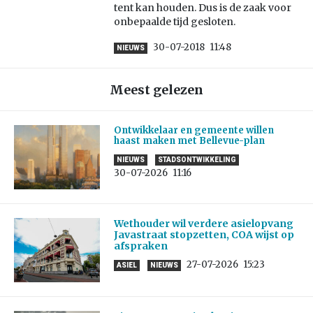
tent kan houden. Dus is de zaak voor
onbepaalde tijd gesloten.
30-07-2018
11:48
NIEUWS
Meest gelezen
Ontwikkelaar en gemeente willen
haast maken met Bellevue-plan
NIEUWS
STADSONTWIKKELING
30-07-2026
11:16
Wethouder wil verdere asielopvang
Javastraat stopzetten, COA wijst op
afspraken
27-07-2026
15:23
ASIEL
NIEUWS