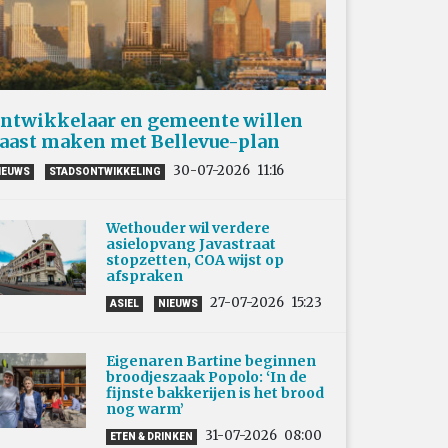
ntwikkelaar en gemeente willen
aast maken met Bellevue-plan
30-07-2026
11:16
IEUWS
STADSONTWIKKELING
Wethouder wil verdere
asielopvang Javastraat
stopzetten, COA wijst op
afspraken
27-07-2026
15:23
ASIEL
NIEUWS
Eigenaren Bartine beginnen
broodjeszaak Popolo: ‘In de
fijnste bakkerijen is het brood
nog warm’
31-07-2026
08:00
ETEN & DRINKEN