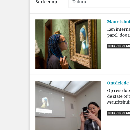
Sorteer op
Mauritshuis
Een interna
parel’ door
BEELDENDE K
Ontdek de 
Op reis doo
de state of
Mauritshuis
BEELDENDE K