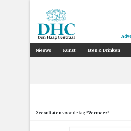
Adv
Nieuws
Kunst
Eten & Drinken
Zoek naar:
2 resultaten
voor de tag
"Vermeer"
.