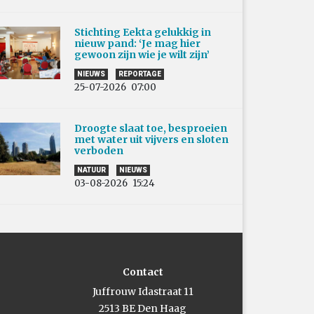
Stichting Eekta gelukkig in
nieuw pand: ‘Je mag hier
gewoon zijn wie je wilt zijn’
NIEUWS
REPORTAGE
25-07-2026
07:00
Droogte slaat toe, besproeien
met water uit vijvers en sloten
verboden
NATUUR
NIEUWS
03-08-2026
15:24
Contact
Juffrouw Idastraat 11
2513 BE Den Haag