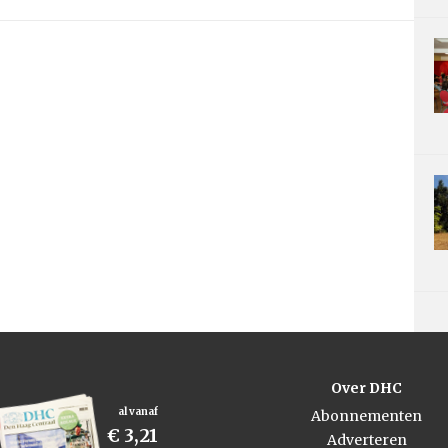
Over DHC
al vanaf
Abonnementen
€ 3,21
Adverteren