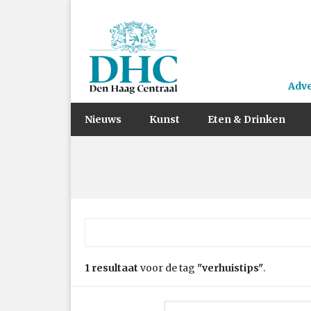
Adv
Nieuws
Kunst
Eten & Drinken
Zoek naar:
1 resultaat
voor de tag
"verhuistips"
.