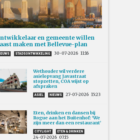
ntwikkelaar en gemeente willen
aast maken met Bellevue-plan
30-07-2026
11:16
IEUWS
STADSONTWIKKELING
Wethouder wil verdere
asielopvang Javastraat
stopzetten, COA wijst op
afspraken
27-07-2026
15:23
ASIEL
NIEUWS
Eten, drinken en dansen bij
Rogue aan het Buitenhof: ‘We
zijn meer dan een restaurant’
CITYLIGHT
ETEN & DRINKEN
24-07-2026
07:15