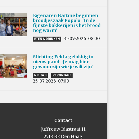
Eigenaren Bartine beginnen
broodjeszaak Popolo: ‘In de
fijnste bakkerijen is het brood
nog warm’
31-07-2026
08:00
ETEN & DRINKEN
Stichting Eekta gelukkig in
nieuw pand: ‘Je mag hier
gewoon zijn wie je wilt zijn’
NIEUWS
REPORTAGE
25-07-2026
07:00
Contact
Juffrouw Idastraat 11
2513 BE Den Haag