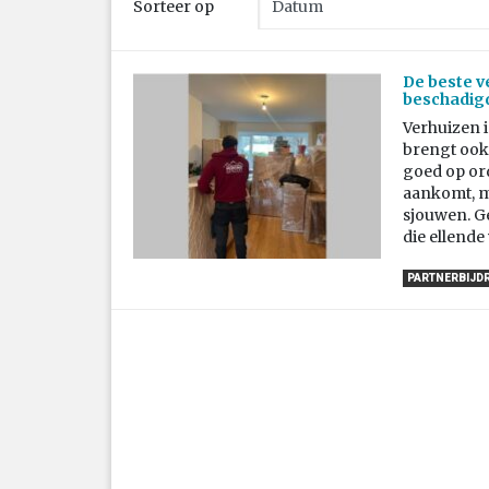
Sorteer op
De beste ve
beschadig
Verhuizen i
brengt ook 
goed op ord
aankomt, m
sjouwen. Ge
die ellende
PARTNERBIJD