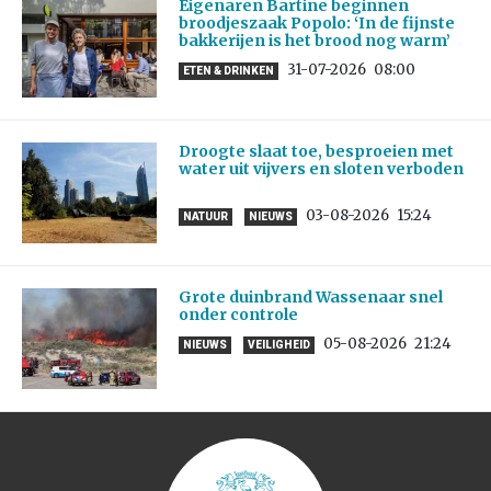
Eigenaren Bartine beginnen
broodjeszaak Popolo: ‘In de fijnste
bakkerijen is het brood nog warm’
31-07-2026
08:00
ETEN & DRINKEN
Droogte slaat toe, besproeien met
water uit vijvers en sloten verboden
03-08-2026
15:24
NATUUR
NIEUWS
Grote duinbrand Wassenaar snel
onder controle
05-08-2026
21:24
NIEUWS
VEILIGHEID