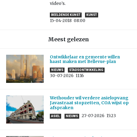
video’s.
BEELDENDE KUNST
KUNST
15-04-2018
08:00
Meest gelezen
Ontwikkelaar en gemeente willen
haast maken met Bellevue-plan
NIEUWS
STADSONTWIKKELING
30-07-2026
11:16
Wethouder wil verdere asielopvang
Javastraat stopzetten, COA wijst op
afspraken
27-07-2026
15:23
ASIEL
NIEUWS