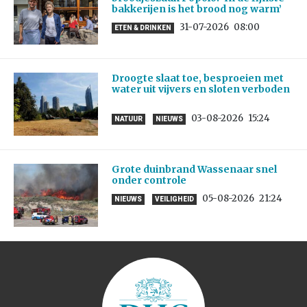
bakkerijen is het brood nog warm’
31-07-2026
08:00
ETEN & DRINKEN
Droogte slaat toe, besproeien met
water uit vijvers en sloten verboden
03-08-2026
15:24
NATUUR
NIEUWS
Grote duinbrand Wassenaar snel
onder controle
05-08-2026
21:24
NIEUWS
VEILIGHEID