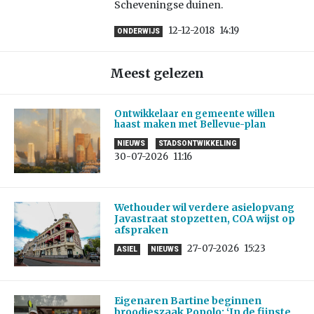
Scheveningse duinen.
12-12-2018
14:19
ONDERWIJS
Meest gelezen
Ontwikkelaar en gemeente willen
haast maken met Bellevue-plan
NIEUWS
STADSONTWIKKELING
30-07-2026
11:16
Wethouder wil verdere asielopvang
Javastraat stopzetten, COA wijst op
afspraken
27-07-2026
15:23
ASIEL
NIEUWS
Eigenaren Bartine beginnen
broodjeszaak Popolo: ‘In de fijnste