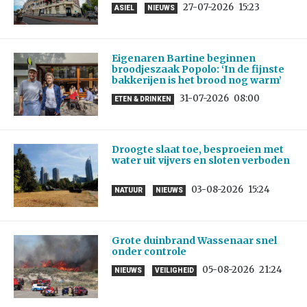
27-07-2026
15:23
ASIEL
NIEUWS
Eigenaren Bartine beginnen
broodjeszaak Popolo: ‘In de fijnste
bakkerijen is het brood nog warm’
31-07-2026
08:00
ETEN & DRINKEN
Droogte slaat toe, besproeien met
water uit vijvers en sloten verboden
03-08-2026
15:24
NATUUR
NIEUWS
Grote duinbrand Wassenaar snel
onder controle
05-08-2026
21:24
NIEUWS
VEILIGHEID