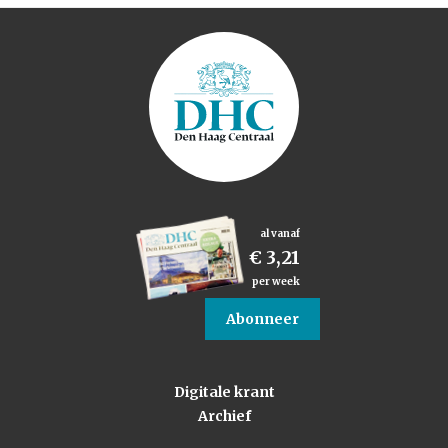
al vanaf
€ 3,21
per week
Abonneer
Digitale krant
Archief