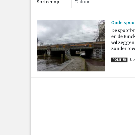
Sorteer op
Oude spoo
De spoorbru
en de Binc
wil zeggen
zonder toe
05
POLITIEK