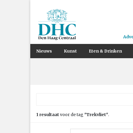
Adv
Nieuws
Kunst
Eten & Drinken
Zoek naar:
1 resultaat
voor de tag
"Trekvliet"
.