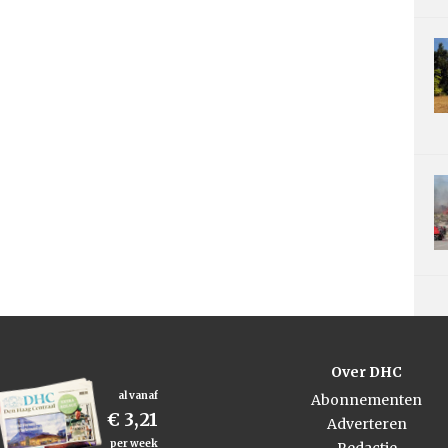
Over DHC
al vanaf
Abonnementen
€ 3,21
Adverteren
per week