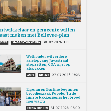
ntwikkelaar en gemeente willen
aast maken met Bellevue-plan
30-07-2026
11:16
IEUWS
STADSONTWIKKELING
Wethouder wil verdere
asielopvang Javastraat
stopzetten, COA wijst op
afspraken
27-07-2026
15:23
ASIEL
NIEUWS
Eigenaren Bartine beginnen
broodjeszaak Popolo: ‘In de
fijnste bakkerijen is het brood
nog warm’
31-07-2026
08:00
ETEN & DRINKEN