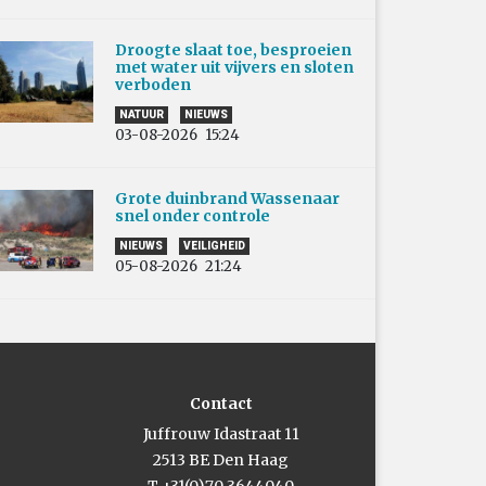
Droogte slaat toe, besproeien
met water uit vijvers en sloten
verboden
NATUUR
NIEUWS
03-08-2026
15:24
Grote duinbrand Wassenaar
snel onder controle
NIEUWS
VEILIGHEID
05-08-2026
21:24
Contact
Juffrouw Idastraat 11
2513 BE Den Haag