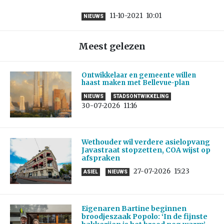
11-10-2021
10:01
NIEUWS
Meest gelezen
Ontwikkelaar en gemeente willen
haast maken met Bellevue-plan
NIEUWS
STADSONTWIKKELING
30-07-2026
11:16
Wethouder wil verdere asielopvang
Javastraat stopzetten, COA wijst op
afspraken
27-07-2026
15:23
ASIEL
NIEUWS
Eigenaren Bartine beginnen
broodjeszaak Popolo: ‘In de fijnste