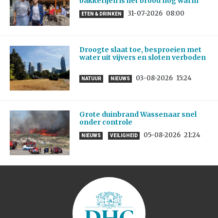
bakkerijen is het brood nog warm’
31-07-2026
08:00
ETEN & DRINKEN
Droogte slaat toe, besproeien met
water uit vijvers en sloten verboden
03-08-2026
15:24
NATUUR
NIEUWS
Grote duinbrand Wassenaar snel
onder controle
05-08-2026
21:24
NIEUWS
VEILIGHEID