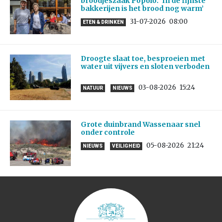
broodjeszaak Popolo: ‘In de fijnste
bakkerijen is het brood nog warm’
31-07-2026
08:00
ETEN & DRINKEN
Droogte slaat toe, besproeien met
water uit vijvers en sloten verboden
03-08-2026
15:24
NATUUR
NIEUWS
Grote duinbrand Wassenaar snel
onder controle
05-08-2026
21:24
NIEUWS
VEILIGHEID