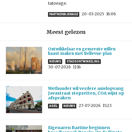
tatoeage.
20-03-2025
16:06
PARTNERBIJDRAGE
Meest gelezen
Ontwikkelaar en gemeente willen
haast maken met Bellevue-plan
NIEUWS
STADSONTWIKKELING
30-07-2026
11:16
Wethouder wil verdere asielopvang
Javastraat stopzetten, COA wijst op
afspraken
27-07-2026
15:23
ASIEL
NIEUWS
Eigenaren Bartine beginnen