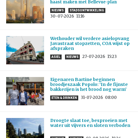
haast maken met Bellevue-plan
NIEUWS
STADSONTWIKKELING
30-07-2026
11:16
Wethouder wil verdere asielopvang
Javastraat stopzetten, COA wijst op
afspraken
27-07-2026
15:23
ASIEL
NIEUWS
Eigenaren Bartine beginnen
broodjeszaak Popolo: ‘In de fijnste
bakkerijen is het brood nog warm’
31-07-2026
08:00
ETEN & DRINKEN
Droogte slaat toe, besproeien met
water uit vijvers en sloten verboden