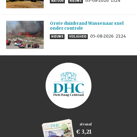
03-08-2026
15:24
NATUUR
NIEUWS
Grote duinbrand Wassenaar snel
onder controle
05-08-2026
21:24
NIEUWS
VEILIGHEID
al vanaf
€ 3,21