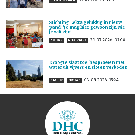
ETEN & DRINKEN
Stichting Eekta gelukkig in nieuw
pand: ‘Je mag hier gewoon zijn wie
je wilt zijn’
25-07-2026
07:00
NIEUWS
REPORTAGE
Droogte slaat toe, besproeien met
water uit vijvers en sloten verboden
03-08-2026
15:24
NATUUR
NIEUWS