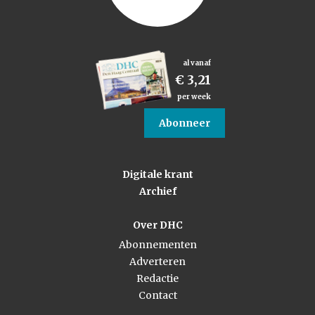
al vanaf
€ 3,21
per week
Abonneer
Digitale krant
Archief
Over DHC
Abonnementen
Adverteren
Redactie
Contact