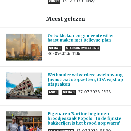
13-12-2020
10:49
KUNST
Meest gelezen
Ontwikkelaar en gemeente willen
haast maken met Bellevue-plan
NIEUWS
STADSONTWIKKELING
30-07-2026
11:16
Wethouder wil verdere asielopvang
Javastraat stopzetten, COA wijst op
afspraken
27-07-2026
15:23
ASIEL
NIEUWS
Eigenaren Bartine beginnen
broodjeszaak Popolo: ‘In de fijnste
bakkerijen is het brood nog warm’
31-07-2026
08:00