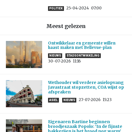
25-04-2024
07:00
POLITIEK
Meest gelezen
Ontwikkelaar en gemeente willen
haast maken met Bellevue-plan
NIEUWS
STADSONTWIKKELING
30-07-2026
11:16
Wethouder wil verdere asielopvang
Javastraat stopzetten, COA wijst op
afspraken
27-07-2026
15:23
ASIEL
NIEUWS
Eigenaren Bartine beginnen
broodjeszaak Popolo: ‘In de fijnste
bakkerijen is het brood nog warm’