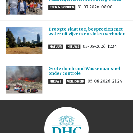
31-07-2026
08:00
ETEN & DRINKEN
Droogte slaat toe, besproeien met
water uit vijvers en sloten verboden
03-08-2026
15:24
NATUUR
NIEUWS
Grote duinbrand Wassenaar snel
onder controle
05-08-2026
21:24
NIEUWS
VEILIGHEID