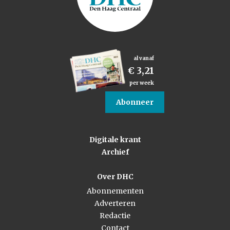
al vanaf
€ 3,21
per week
Abonneer
Digitale krant
Archief
Over DHC
Abonnementen
Adverteren
Redactie
Contact