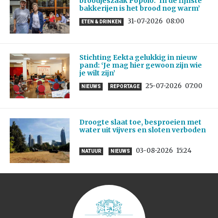
broodjeszaak Popolo: ‘In de fijnste
bakkerijen is het brood nog warm’
31-07-2026
08:00
ETEN & DRINKEN
Stichting Eekta gelukkig in nieuw
pand: ‘Je mag hier gewoon zijn wie
je wilt zijn’
25-07-2026
07:00
NIEUWS
REPORTAGE
Droogte slaat toe, besproeien met
water uit vijvers en sloten verboden
03-08-2026
15:24
NATUUR
NIEUWS