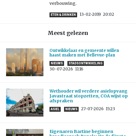
verbouwing.
13-02-2019
20:02
ETEN & DRINKEN
Meest gelezen
Ontwikkelaar en gemeente willen
haast maken met Bellevue-plan
NIEUWS
STADSONTWIKKELING
30-07-2026
11:16
Wethouder wil verdere asielopvang
Javastraat stopzetten, COA wijst op
afspraken
27-07-2026
15:23
ASIEL
NIEUWS
Eigenaren Bartine beginnen