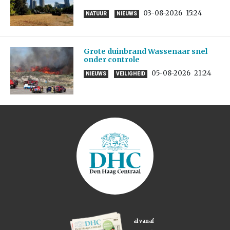
03-08-2026
15:24
NATUUR
NIEUWS
Grote duinbrand Wassenaar snel
onder controle
05-08-2026
21:24
NIEUWS
VEILIGHEID
al vanaf