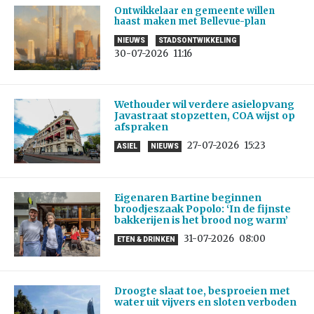
Ontwikkelaar en gemeente willen
haast maken met Bellevue-plan
NIEUWS
STADSONTWIKKELING
30-07-2026
11:16
Wethouder wil verdere asielopvang
Javastraat stopzetten, COA wijst op
afspraken
27-07-2026
15:23
ASIEL
NIEUWS
Eigenaren Bartine beginnen
broodjeszaak Popolo: ‘In de fijnste
bakkerijen is het brood nog warm’
31-07-2026
08:00
ETEN & DRINKEN
Droogte slaat toe, besproeien met
water uit vijvers en sloten verboden