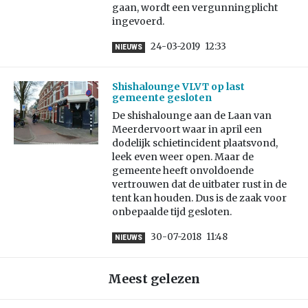
gaan, wordt een vergunningplicht
ingevoerd.
24-03-2019
12:33
NIEUWS
Shishalounge VLVT op last
gemeente gesloten
De shishalounge aan de Laan van
Meerdervoort waar in april een
dodelijk schietincident plaatsvond,
leek even weer open. Maar de
gemeente heeft onvoldoende
vertrouwen dat de uitbater rust in de
tent kan houden. Dus is de zaak voor
onbepaalde tijd gesloten.
30-07-2018
11:48
NIEUWS
Meest gelezen