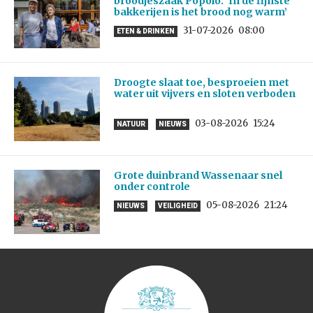
broodjeszaak Popolo: ‘In de fijnste
bakkerijen is het brood nog warm’
31-07-2026
08:00
ETEN & DRINKEN
Droogte slaat toe, besproeien met
water uit vijvers en sloten verboden
03-08-2026
15:24
NATUUR
NIEUWS
Grote duinbrand Wassenaar snel
onder controle
05-08-2026
21:24
NIEUWS
VEILIGHEID