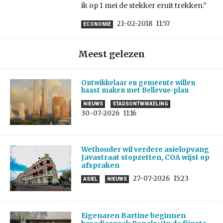
ik op 1 mei de stekker eruit trekken.”
21-02-2018
11:57
ECONOMIE
Meest gelezen
Ontwikkelaar en gemeente willen
haast maken met Bellevue-plan
NIEUWS
STADSONTWIKKELING
30-07-2026
11:16
Wethouder wil verdere asielopvang
Javastraat stopzetten, COA wijst op
afspraken
27-07-2026
15:23
ASIEL
NIEUWS
Eigenaren Bartine beginnen