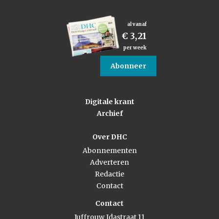
al vanaf
€ 3,21
per week
Abonneer
Digitale krant
Archief
Over DHC
Abonnementen
Adverteren
Redactie
Contact
Contact
Juffrouw Idastraat 11