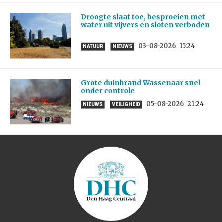
Droogte slaat toe, besproeien met
water uit vijvers en sloten verboden
03-08-2026
15:24
NATUUR
NIEUWS
Grote duinbrand Wassenaar snel
onder controle
05-08-2026
21:24
NIEUWS
VEILIGHEID