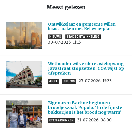
Meest gelezen
Ontwikkelaar en gemeente willen
haast maken met Bellevue-plan
NIEUWS
STADSONTWIKKELING
30-07-2026
11:16
Wethouder wil verdere asielopvang
Javastraat stopzetten, COA wijst op
afspraken
27-07-2026
15:23
ASIEL
NIEUWS
Eigenaren Bartine beginnen
broodjeszaak Popolo: ‘In de fijnste
bakkerijen is het brood nog warm’
31-07-2026
08:00
ETEN & DRINKEN