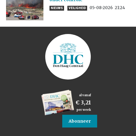
05-08-2026
21:24
NIEUWS
VEILIGHEID
al vanaf
€ 3,21
per week
Abonneer