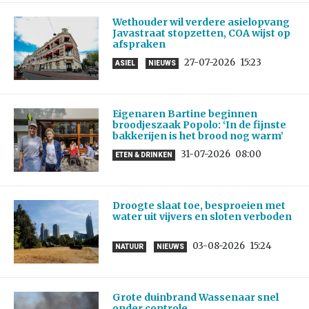
Wethouder wil verdere asielopvang
Javastraat stopzetten, COA wijst op
afspraken
27-07-2026
15:23
ASIEL
NIEUWS
Eigenaren Bartine beginnen
broodjeszaak Popolo: ‘In de fijnste
bakkerijen is het brood nog warm’
31-07-2026
08:00
ETEN & DRINKEN
Droogte slaat toe, besproeien met
water uit vijvers en sloten verboden
03-08-2026
15:24
NATUUR
NIEUWS
Grote duinbrand Wassenaar snel
onder controle