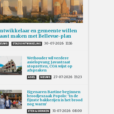
ntwikkelaar en gemeente willen
aast maken met Bellevue-plan
30-07-2026
11:16
IEUWS
STADSONTWIKKELING
Wethouder wil verdere
asielopvang Javastraat
stopzetten, COA wijst op
afspraken
27-07-2026
15:23
ASIEL
NIEUWS
Eigenaren Bartine beginnen
broodjeszaak Popolo: ‘In de
fijnste bakkerijen is het brood
nog warm’
31-07-2026
08:00
ETEN & DRINKEN