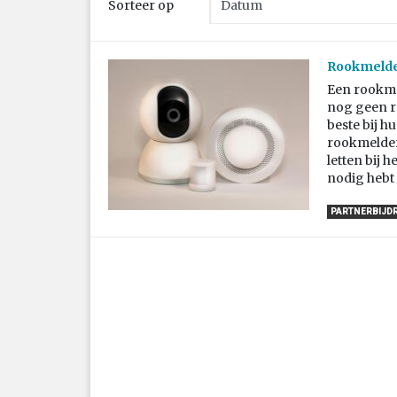
Sorteer op
Rookmelder
Een rookme
nog geen r
beste bij h
rookmelder 
letten bij 
nodig hebt 
PARTNERBIJD