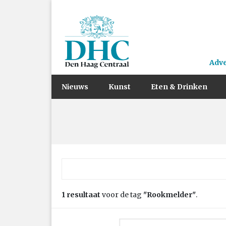
Adv
Nieuws
Kunst
Eten & Drinken
Zoek naar:
1 resultaat
voor de tag
"Rookmelder"
.