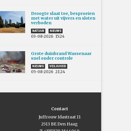
Droogte slaat toe, besproeien
met water uit vijvers en sloten
verboden
NATUUR
NIEUWS
03-08-2026
15:24
Grote duinbrand Wassenaar
snel onder controle
NIEUWS
VEILIGHEID
05-08-2026
21:24
Contact
Juffrouw Idastraat 11
2513 BE Den Haag