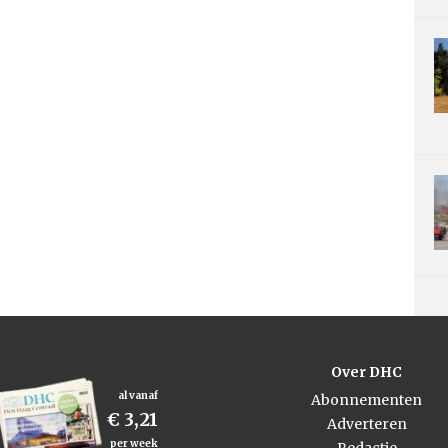
Over DHC
al vanaf
Abonnementen
€ 3,21
Adverteren
per week