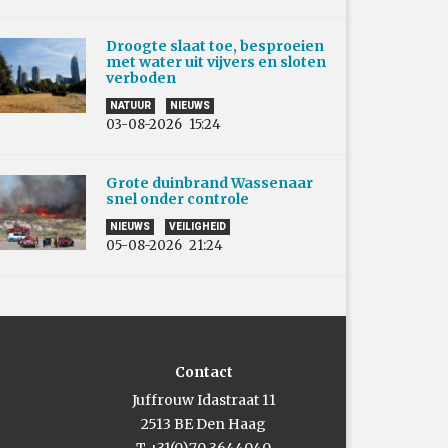
Droogte slaat toe, besproeien
met water uit vijvers en sloten
verboden
NATUUR
NIEUWS
03-08-2026
15:24
Grote duinbrand Wassenaar
snel onder controle
NIEUWS
VEILIGHEID
05-08-2026
21:24
Contact
Juffrouw Idastraat 11
2513 BE Den Haag