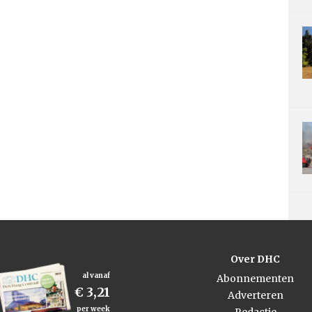
Over DHC
al vanaf
Abonnementen
€ 3,21
Adverteren
per week