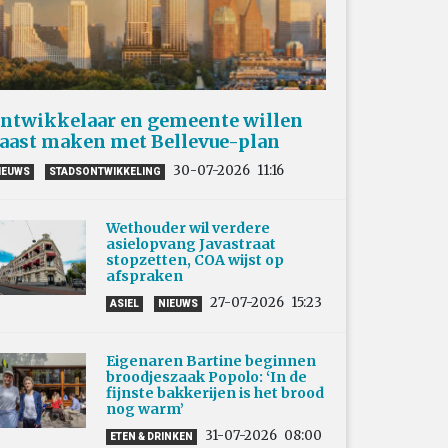
ntwikkelaar en gemeente willen
aast maken met Bellevue-plan
30-07-2026
11:16
IEUWS
STADSONTWIKKELING
Wethouder wil verdere
asielopvang Javastraat
stopzetten, COA wijst op
afspraken
27-07-2026
15:23
ASIEL
NIEUWS
Eigenaren Bartine beginnen
broodjeszaak Popolo: ‘In de
fijnste bakkerijen is het brood
nog warm’
31-07-2026
08:00
ETEN & DRINKEN