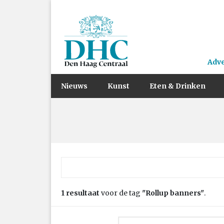
Adv
Nieuws
Kunst
Eten & Drinken
Zoek naar:
1 resultaat
voor de tag
"Rollup banners"
.