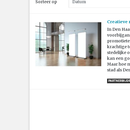
Sorteer op
Creatieve 
In Den Haa
voorbijgan
promotietec
krachtige t
stedelijke 
kan een go
Maar hoe m
stad als D
PARTNERBIJD